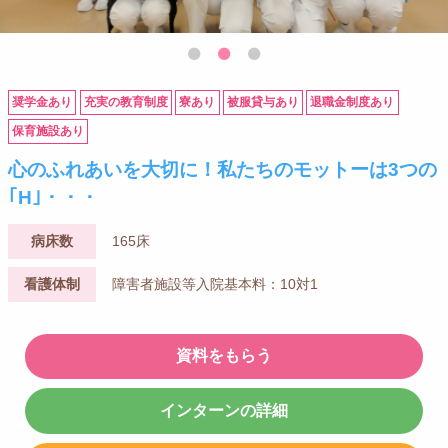
奨学金あり
充実の教育制度
寮あり
被服貸与あり
退職金制度あり
保育施設あり
心のふれあいを大切に！私たちのモットーは3つの
｢H｣・・・
病床数
165床
看護体制
障害者施設等入院基本料：10対1
資料をもらう
インターンの詳細