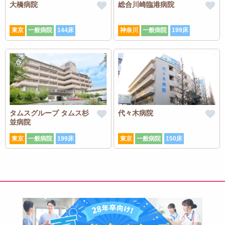
大橋病院
総合川崎臨港病院
東京
一般病院
144床
神奈川
一般病院
199床
タムスグループ タムス杉
代々木病院
並病院
東京
一般病院
199床
東京
一般病院
150床