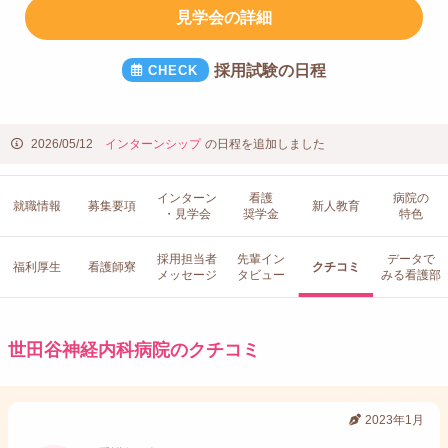
見学会の詳細
採用試験の日程
2026/05/12
インターンシップ
の日程を追加しました
インターン
看護
病院の
就職情報
募集要項
新人教育
・見学会
奨学金
特色
採用担当者
先輩イン
データで
福利厚生
看護師寮
クチコミ
メッセージ
タビュー
みる看護部
世田谷神経内科病院のクチコミ
2023年1月