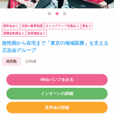
奨学金あり
充実の教育制度
キャリアアップ支援あり
寮あり
退職金制度あり
保育施設あり
急性期から在宅まで「東京の地域医療」を支える
正志会グループ
病床数
1209床
Webパンフをみる
インターンの詳細
見学会の詳細