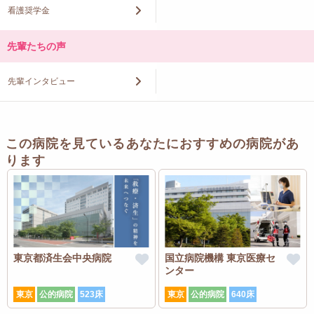
看護奨学金
先輩たちの声
先輩インタビュー
この病院を見ているあなたにおすすめの病院があ
ります
東京都済生会中央病院
国立病院機構 東京医療セ
ンター
東京
公的病院
523床
東京
公的病院
640床