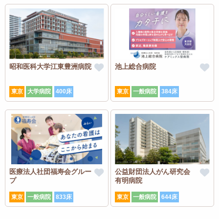
昭和医科大学江東豊洲病院
池上総合病院
東京
大学病院
400床
東京
一般病院
384床
医療法人社団福寿会グルー
公益財団法人がん研究会
プ
有明病院
東京
一般病院
833床
東京
一般病院
644床