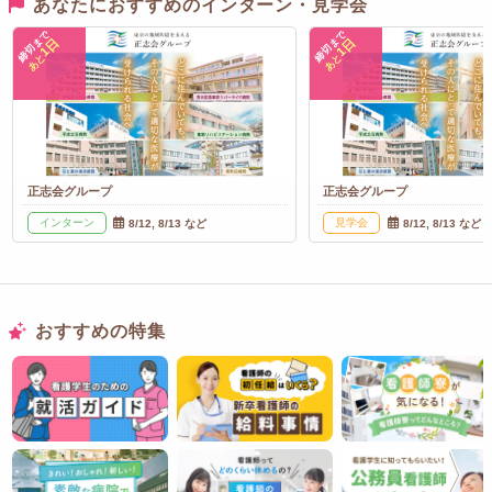
あなたにおすすめのインターン・見学会
締切まで
締切まで
1日
1日
あと
あと
正志会グループ
正志会グループ
インターン
見学会
8/12, 8/13 など
8/12, 8/13 など
おすすめの特集