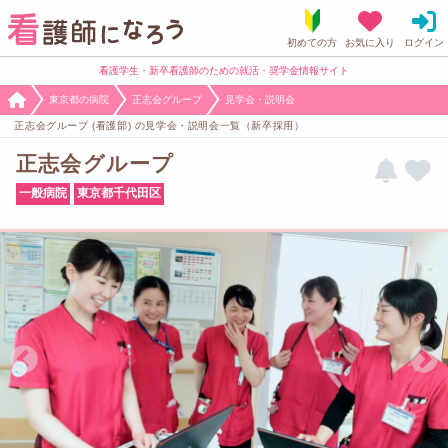
看護学生・新卒看護師のための就活・奨学金情報サイト
東京都の病院
正志会グループ
見学会・説明会
正志会グループ (看護部) の見学会・説明会一覧（新卒採用）
正志会グループ
一般病院
東京都千代田区