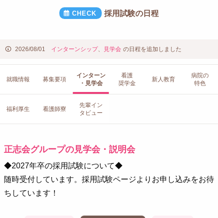
採用試験の日程
2026/08/01
インターンシップ
、
見学会
の日程を追加しました
インターン
看護
病院の
就職情報
募集要項
新人教育
・見学会
奨学金
特色
先輩イン
福利厚生
看護師寮
タビュー
正志会グループの見学会・説明会
◆2027年卒の採用試験について◆
随時受付しています。採用試験ページよりお申し込みをお待
ちしています！