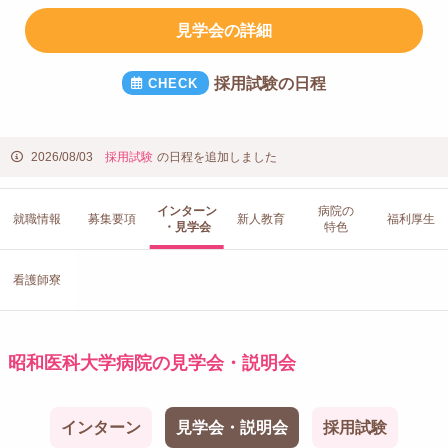
見学会の詳細
採用試験の日程
2026/08/03
採用試験
の日程を追加しました
インターン
病院の
就職情報
募集要項
新人教育
福利厚生
・見学会
特色
看護師寮
昭和医科大学病院の見学会・説明会
インターン
見学会・説明会
採用試験