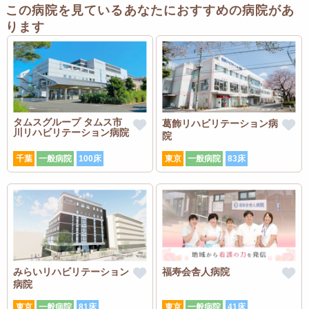
この病院を見ているあなたにおすすめの病院があ
ります
タムスグループ タムス市
葛飾リハビリテーション病
川リハビリテーション病院
院
千葉
一般病院
100床
東京
一般病院
83床
みらいリハビリテーション
福寿会舎人病院
病院
東京
一般病院
81床
東京
一般病院
41床