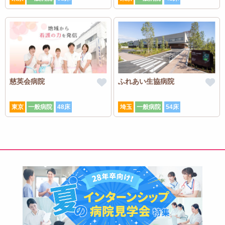
慈英会病院
ふれあい生協病院
東京
一般病院
48床
埼玉
一般病院
54床