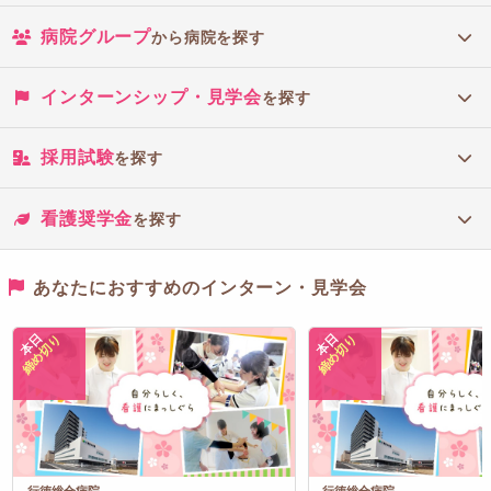
病院グループ
から病院を探す
インターンシップ・見学会
を探す
採用試験
を探す
看護奨学金
を探す
あなたにおすすめのインターン・見学会
本日
本日
締め切り
締め切り