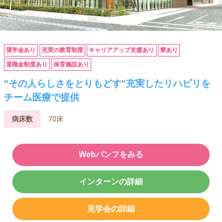
奨学金あり
充実の教育制度
キャリアアップ支援あり
寮あり
退職金制度あり
保育施設あり
"その人らしさをとりもどす"充実したリハビリを
チーム医療で提供
病床数
70床
Webパンフをみる
インターンの詳細
見学会の詳細