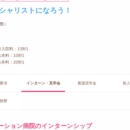
シャリストになろう！
員数）
入院料：13対1
本料：10対1
本料：20対1
要項
インターン
・見学会
看護
奨学金
新
師寮
ーション病院のインターンシップ