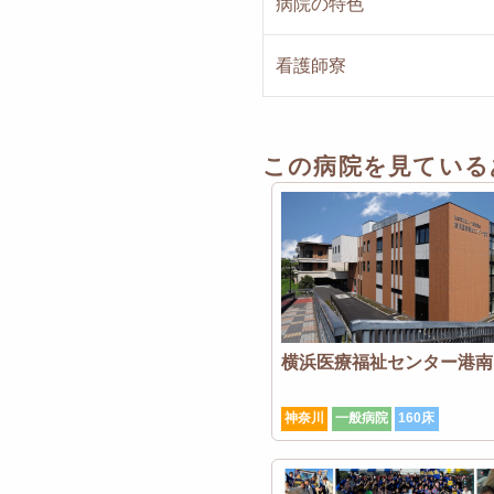
病院の特色
看護師寮
この病院を見ている
横浜医療福祉センター港南
神奈川
一般病院
160床