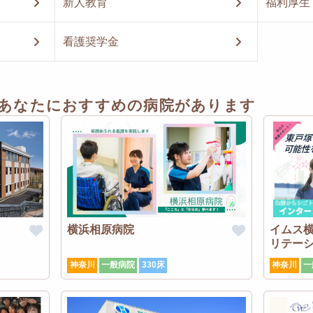
新人教育
福利厚生
看護奨学金
あなたにおすすめの病院があります
横浜相原病院
イムス
リテー
神奈川
一般病院
330床
神奈川
一