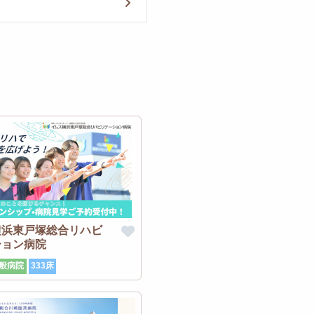
横浜東戸塚総合リハビ
ション病院
般病院
333床