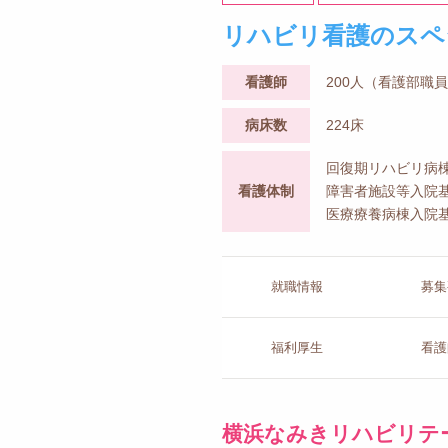
リハビリ看護のスペ
看護師
200人（看護部職
病床数
224床
回復期リハビリ病棟
看護体制
障害者施設等入院基
医療療養病棟入院基
就職情報
募集
福利厚生
看護
横浜なみきリハビリテ