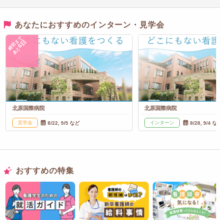
あなたにおすすめのインターン・見学会
締切まで
6日
あと
北原国際病院
北原国際病院
見学会
インターン
8/22, 9/5 など
8/28, 9/4 な
おすすめの特集