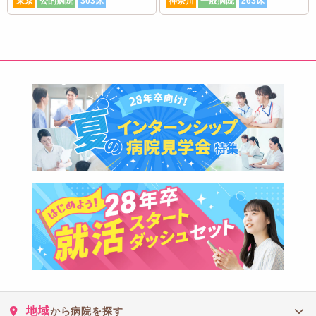
東京
公的病院
303床
神奈川
一般病院
263床
地域
から病院を探す