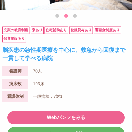
充実の教育制度
寮あり
住宅補助あり
被服貸与あり
退職金制度あり
保育施設あり
脳疾患の急性期医療を中心に、救急から回復まで
一貫して学べる病院
看護師
70人
病床数
193床
看護体制
一般病棟：7対1
Webパンフをみる