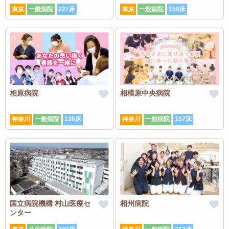
東京
一般病院
227床
東京
一般病院
158床
相原病院
相模原中央病院
神奈川
一般病院
126床
神奈川
一般病院
157床
国立病院機構 村山医療セ
相州病院
ンター