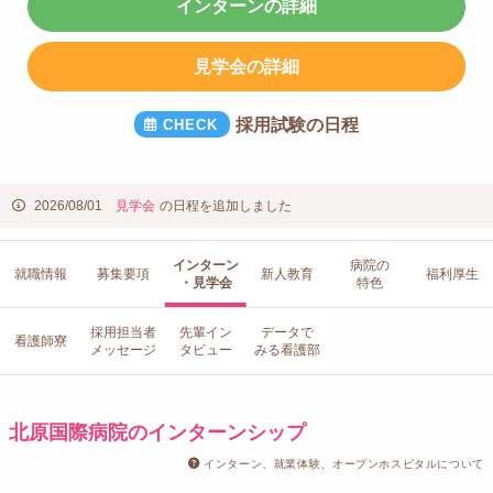
インターンの詳細
見学会の詳細
採用試験の日程
2026/08/01
見学会
の日程を追加しました
インターン
病院の
就職情報
募集要項
新人教育
福利厚生
・見学会
特色
採用担当者
先輩イン
データで
看護師寮
メッセージ
タビュー
みる看護部
北原国際病院のインターンシップ
インターン、就業体験、オープンホスピタルについて