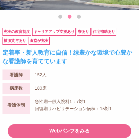
充実の教育制度
キャリアアップ支援あり
寮あり
住宅補助あり
被服貸与あり
食堂が充実
定着率・新人教育に自信！緑豊かな環境で心豊か
な看護師を育てています
看護師
152人
病床数
180床
急性期一般入院料1：7対1
看護体制
回復期リハビリテーション病棟：15対1
Webパンフをみる