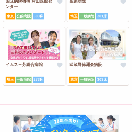
国立病院機構 村山医療セ
富家病院
ンター
東京
公的病院
303床
埼玉
一般病院
281床
イムス三芳総合病院
武蔵野徳洲会病院
埼玉
一般病院
273床
東京
一般病院
303床