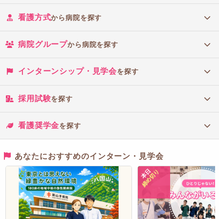
看護方式
から病院を探す
病院グループ
から病院を探す
インターンシップ・見学会
を探す
採用試験
を探す
看護奨学金
を探す
あなたにおすすめのインターン・見学会
本日
締め切り