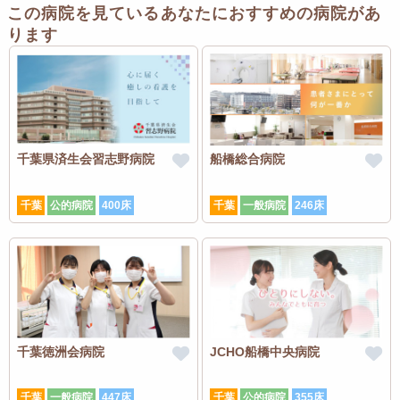
この病院を見ているあなたにおすすめの病院があ
ります
千葉県済生会習志野病院
船橋総合病院
千葉
公的病院
400床
千葉
一般病院
246床
千葉徳洲会病院
JCHO船橋中央病院
千葉
一般病院
447床
千葉
公的病院
355床