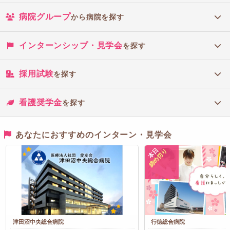
病院グループ
から病院を探す
インターンシップ・見学会
を探す
採用試験
を探す
看護奨学金
を探す
あなたにおすすめのインターン・見学会
本日
締め切り
津田沼中央総合病院
行徳総合病院