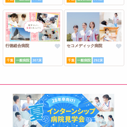
行徳総合病院
セコメディック病院
千葉
一般病院
307床
千葉
一般病院
292床