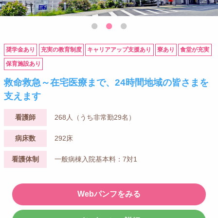
奨学金あり
充実の教育制度
キャリアアップ支援あり
寮あり
食堂が充実
保育施設あり
救命救急～在宅医療まで、24時間地域の皆さまを
支えます
看護師
268人（うち非常勤29名）
病床数
292床
看護体制
一般病棟入院基本料：7対1
Webパンフをみる