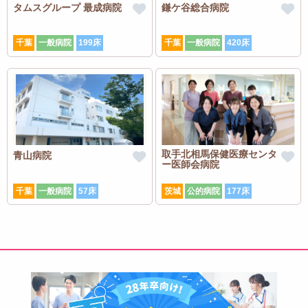
タムスグループ 最成病院
鎌ケ谷総合病院
千葉
一般病院
199床
千葉
一般病院
420床
取手北相馬保健医療センタ
青山病院
ー医師会病院
千葉
一般病院
57床
茨城
公的病院
177床