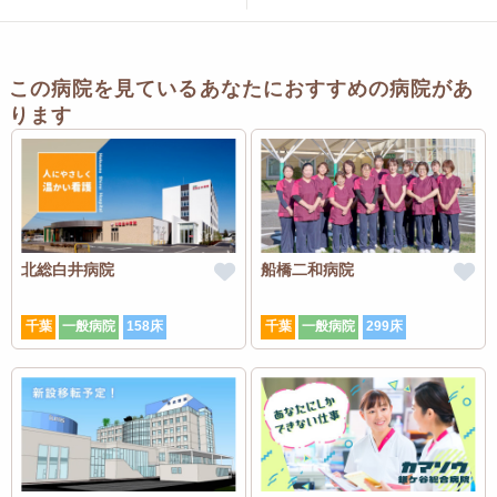
この病院を見ているあなたにおすすめの病院があ
ります
北総白井病院
船橋二和病院
千葉
一般病院
158床
千葉
一般病院
299床