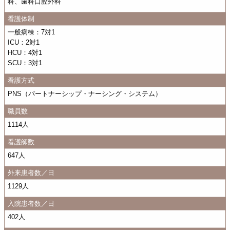
科、歯科口腔外科
看護体制
一般病棟：7対1
ICU：2対1
HCU：4対1
SCU：3対1
看護方式
PNS（パートナーシップ・ナーシング・システム）
職員数
1114人
看護師数
647人
外来患者数／日
1129人
入院患者数／日
402人