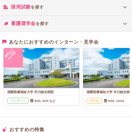
採用試験
を探す
看護奨学金
を探す
あなたにおすすめのインターン・見学会
締切まで
5日
あと
国際医療福祉大学 市川総合病院
国際医療福祉大学 市川総合病
インターン
見学会
8/20, 8/25 など
9/26, 10/24
おすすめの特集