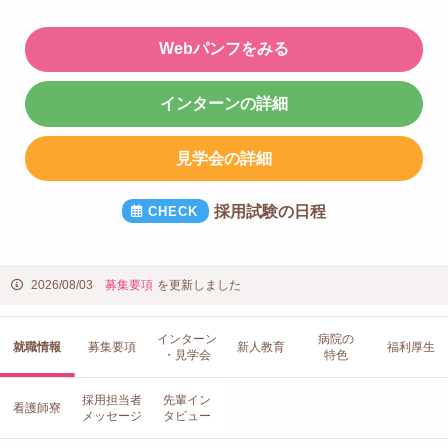
Webパンフをみる
インターンの詳細
見学会の詳細
採用試験の日程
2026/08/03
募集要項
を更新しました
インターン
病院の
就職情報
募集要項
新人教育
福利厚生
・見学会
特色
採用担当者
先輩イン
看護師寮
メッセージ
タビュー