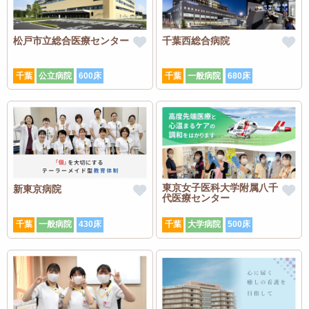
松戸市立総合医療センター
千葉西総合病院
千葉
公立病院
600床
千葉
一般病院
680床
東京女子医科大学附属八千
新東京病院
代医療センター
千葉
一般病院
430床
千葉
大学病院
500床