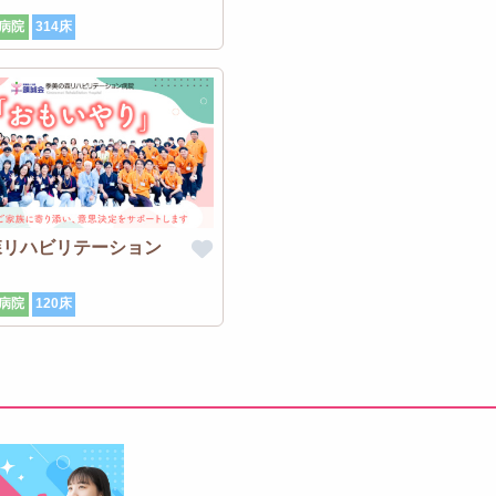
病院
314床
森リハビリテーション
病院
120床