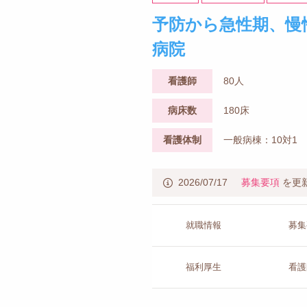
予防から急性期、慢
病院
看護師
80人
病床数
180床
看護体制
一般病棟：10対1
2026/07/17
募集要項
を更
就職情報
募集
福利厚生
看護