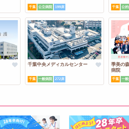
千葉
公立病院
199床
千葉
公的
千葉中央メディカルセンター
季美の
病院
千葉
一般病院
272床
千葉
一般