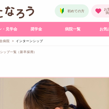
ン・見学会
奨学金
病院一覧
お気
合病院
インターンシップ
ーンシップ一覧（新卒採用）