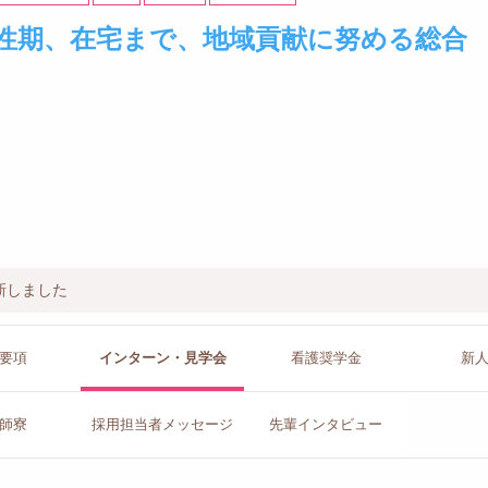
性期、在宅まで、地域貢献に努める総合
新しました
要項
インターン
・見学会
看護
奨学金
新
師寮
採用担当者
メッセージ
先輩イン
タビュー