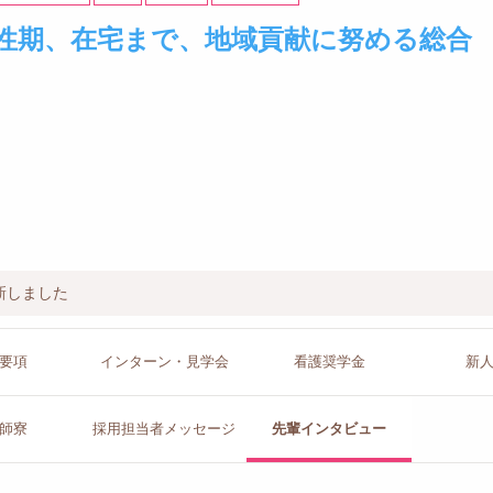
性期、在宅まで、地域貢献に努める総合
新しました
要項
インターン
・見学会
看護
奨学金
新
師寮
採用担当者
メッセージ
先輩イン
タビュー