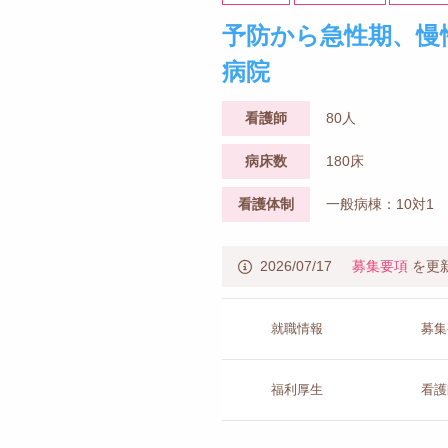
予防から急性期、慢
病院
看護師
80人
病床数
180床
看護体制
一般病棟：10対1
2026/07/17
募集要項
を更
就職情報
募集
福利厚生
看護