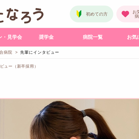
ン・見学会
奨学金
病院一覧
お気
合病院
先輩にインタビュー
タビュー（新卒採用）