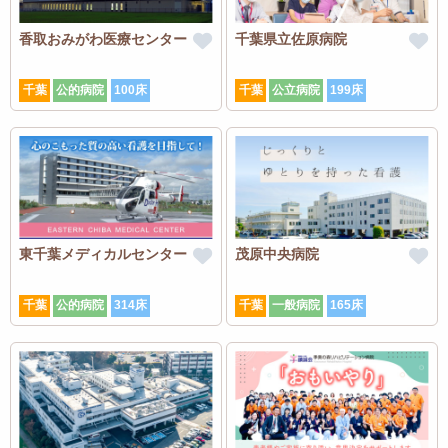
香取おみがわ医療センター
千葉県立佐原病院
千葉
公的病院
100床
千葉
公立病院
199床
東千葉メディカルセンター
茂原中央病院
千葉
公的病院
314床
千葉
一般病院
165床