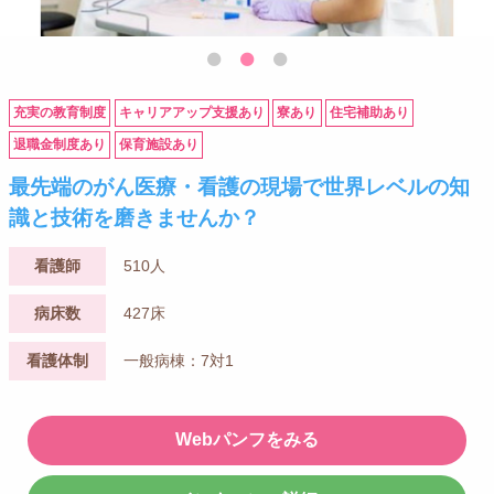
充実の教育制度
キャリアアップ支援あり
寮あり
住宅補助あり
退職金制度あり
保育施設あり
最先端のがん医療・看護の現場で世界レベルの知
識と技術を磨きませんか？
看護師
510人
病床数
427床
看護体制
一般病棟：7対1
Webパンフをみる