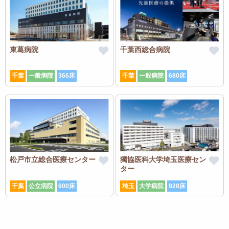
東葛病院
千葉西総合病院
千葉
一般病院
366床
千葉
一般病院
680床
松戸市立総合医療センター
獨協医科大学埼玉医療セン
ター
千葉
公立病院
600床
埼玉
大学病院
928床