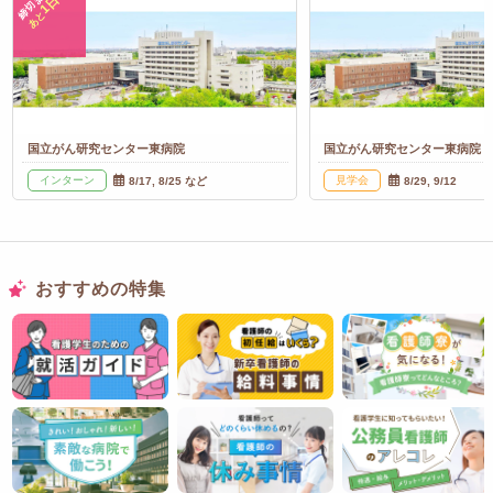
締切まで
1日
あと
国立がん研究センター東病院
国立がん研究センター東病院
インターン
見学会
8/17, 8/25 など
8/29, 9/12
おすすめの特集