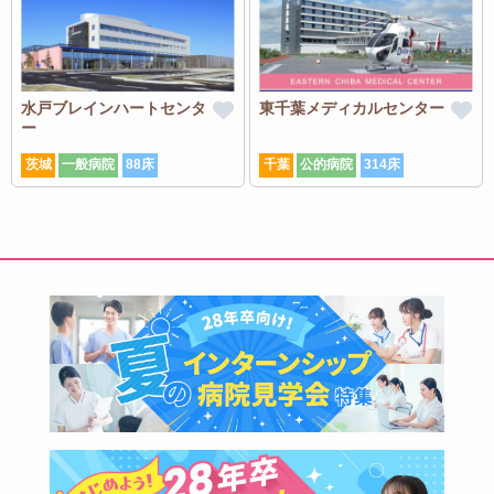
水戸ブレインハートセンタ
東千葉メディカルセンター
ー
茨城
一般病院
88床
千葉
公的病院
314床