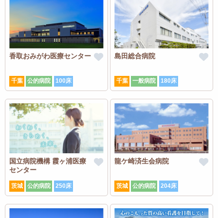
香取おみがわ医療センター
島田総合病院
千葉
公的病院
100床
千葉
一般病院
180床
国立病院機構 霞ヶ浦医療
龍ケ崎済生会病院
センター
茨城
公的病院
250床
茨城
公的病院
204床