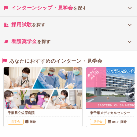
インターンシップ・見学会
を探す
採用試験
を探す
看護奨学金
を探す
あなたにおすすめのインターン・見学会
締切まで
3日
あと
千葉県立佐原病院
東千葉メディカルセンター
見学会
見学会
随時
8/19, 随時