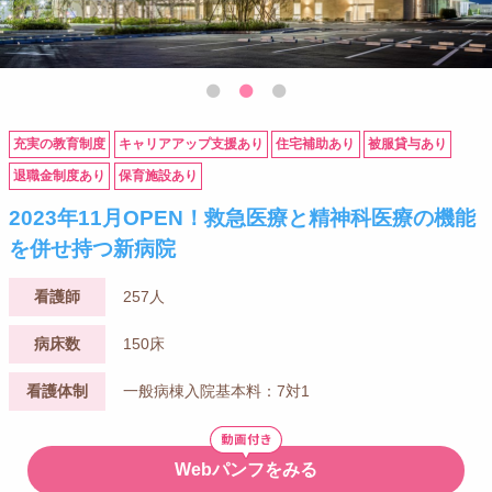
充実の教育制度
キャリアアップ支援あり
住宅補助あり
被服貸与あり
退職金制度あり
保育施設あり
2023年11月OPEN！救急医療と精神科医療の機能
を併せ持つ新病院
看護師
257人
病床数
150床
看護体制
一般病棟入院基本料：7対1
Webパンフをみる