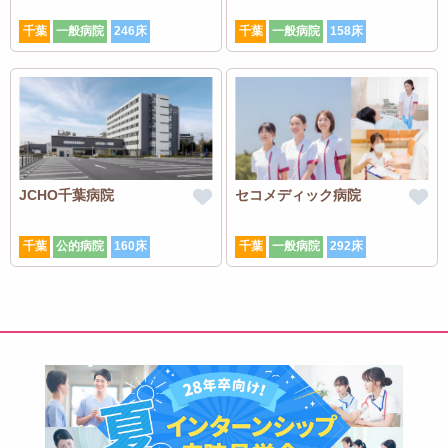
千葉
一般病院
246床
千葉
一般病院
158床
JCHO千葉病院
セコメディック病院
千葉
公的病院
160床
千葉
一般病院
292床