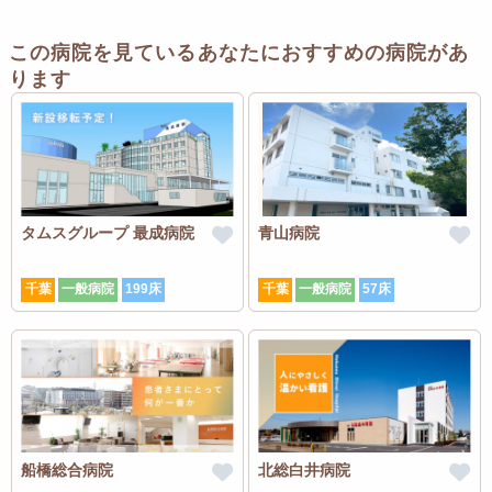
この病院を見ているあなたにおすすめの病院があ
ります
タムスグループ 最成病院
青山病院
千葉
一般病院
199床
千葉
一般病院
57床
船橋総合病院
北総白井病院