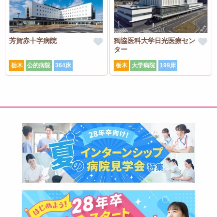
芳賀赤十字病院
獨協医科大学日光医療セン
ター
栃木
公的病院
364床
栃木
大学病院
199床