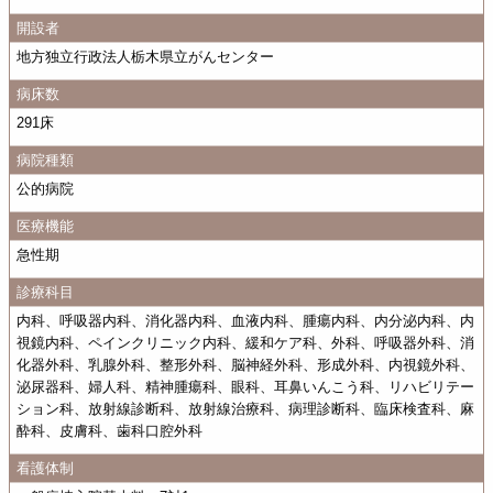
開設者
地方独立行政法人栃木県立がんセンター
病床数
291床
病院種類
公的病院
医療機能
急性期
診療科目
内科、呼吸器内科、消化器内科、血液内科、腫瘍内科、内分泌内科、内
視鏡内科、ペインクリニック内科、緩和ケア科、外科、呼吸器外科、消
化器外科、乳腺外科、整形外科、脳神経外科、形成外科、内視鏡外科、
泌尿器科、婦人科、精神腫瘍科、眼科、耳鼻いんこう科、リハビリテー
ション科、放射線診断科、放射線治療科、病理診断科、臨床検査科、麻
酔科、皮膚科、歯科口腔外科
看護体制