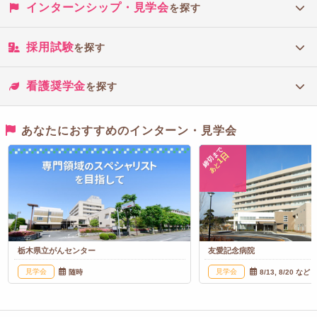
インターンシップ・見学会
を探す
採用試験
を探す
看護奨学金
を探す
あなたにおすすめのインターン・見学会
締切まで
1日
あと
栃木県立がんセンター
友愛記念病院
見学会
見学会
随時
8/13, 8/20 など