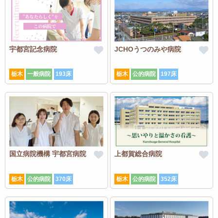
宇都宮記念病院
JCHOうつのみや病院
栃木
一般病院
193床
栃木
公的病院
197床
国立病院機構 宇都宮病院
上都賀総合病院
栃木
公的病院
370床
栃木
公的病院
352床