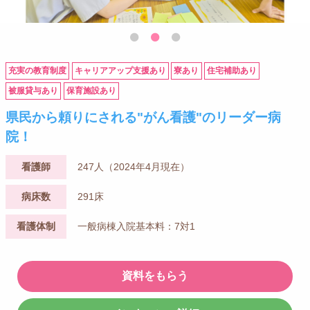
充実の教育制度
キャリアアップ支援あり
寮あり
住宅補助あり
被服貸与あり
保育施設あり
県民から頼りにされる"がん看護"のリーダー病
院！
看護師
247人（2024年4月現在）
病床数
291床
看護体制
一般病棟入院基本料：7対1
資料をもらう