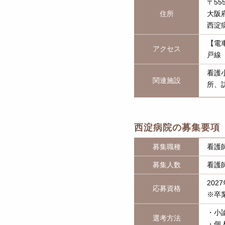
〒555
住所
大阪
西淀
【電
アクセス
戸線
看護
関連施設
所、
西淀病院の募集要項
募集職種
看護
募集人数
看護
20
応募資格
※卒
・小
選考方法
・個