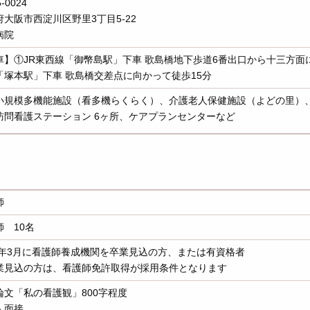
-0024
府大阪市西淀川区野里3丁目5-22
病院
車】①JR東西線「御幣島駅」下車 歌島橋地下歩道6番出口から十三方面
「塚本駅」下車 歌島橋交差点に向かって徒歩15分
小規模多機能施設（看多機らくらく）、介護老人保健施設（よどの里）、
訪問看護ステーション 6ヶ所、ケアプランセンターなど
師
師 10名
27年3月に看護師養成機関を卒業見込の方、または有資格者
業見込の方は、看護師免許取得が採用条件となります
論文「私の看護観」800字程度
人面接