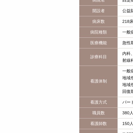
病院名
西淀
開設者
公益
病床数
218
病院種類
一般
医療機能
急性
内科
診療科目
射線
一般
地域
看護体制
地域
回復
看護方式
パー
職員数
380
看護師数
15