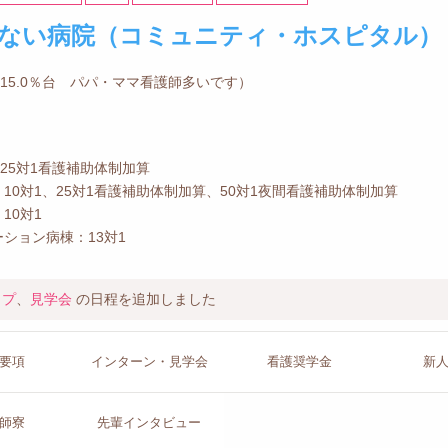
ない病院（コミュニティ・ホスピタル）
師15.0％台 パパ・ママ看護師多いです）
、25対1看護補助体制加算
10対1、25対1看護補助体制加算、50対1夜間看護補助体制加算
10対1
ション病棟：13対1
ップ
、
見学会
の日程を追加しました
要項
インターン
・見学会
看護
奨学金
新
師寮
先輩イン
タビュー