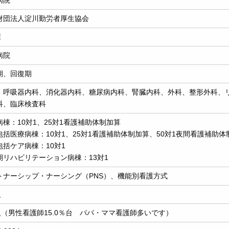
病院
財団法人淀川勤労者厚生協会
床
病院
期、回復期
、呼吸器内科、消化器内科、糖尿病内科、腎臓内科、外科、整形外科、
科、臨床検査科
病棟：10対1、25対1看護補助体制加算
包括医療病棟：10対1、25対1看護補助体制加算、50対1夜間看護補助体
包括ケア病棟：10対1
期リハビリテーション病棟：13対1
トナーシップ・ナーシング（PNS）、機能別看護方式
人
0人（男性看護師15.0％台 パパ・ママ看護師多いです）