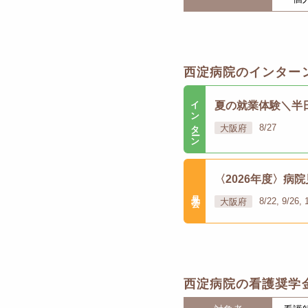
西淀病院のインター
インターン
夏の就業体験＼半
大阪府
8/27
〈2026年度〉
見学会
大阪府
8/22, 9/26, 
西淀病院の看護奨学