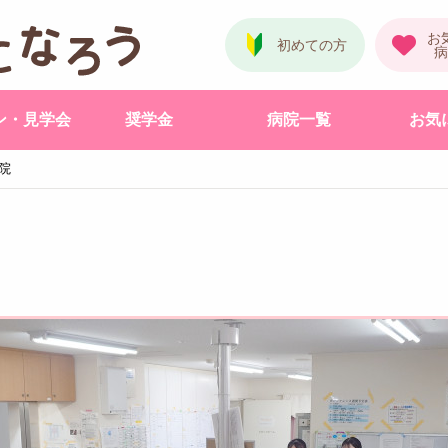
ン・見学会
奨学金
病院一覧
お気
院