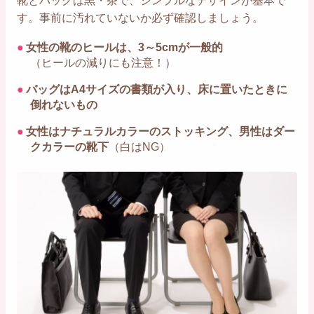
靴とバッグは黒・茶で、シンプルなデザインが基本で
す。事前に汚れていないか必ず確認しましょう。
●
女性の靴のヒールは、3～5cmが一般的
（ヒールの減りにも注意！）
●
バッグはA4サイズの書類が入り、床に置いたときに
倒れないもの
●
女性はナチュラルカラーのストッキング、男性はダー
クカラーの靴下
（白はNG）