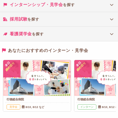
インターンシップ・見学会
を探す
採用試験
を探す
看護奨学金
を探す
あなたにおすすめのインターン・見学会
本日
本日
締め切り
締め切り
行徳総合病院
行徳総合病院
見学会
インターン
8/10, 8/12 など
8/10, 8/12 