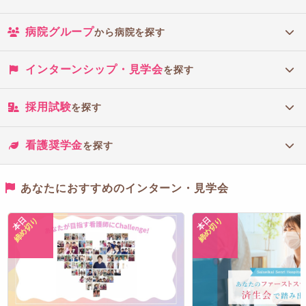
病院グループ
から病院を探す
インターンシップ・見学会
を探す
採用試験
を探す
看護奨学金
を探す
あなたにおすすめのインターン・見学会
本日
本日
締め切り
締め切り