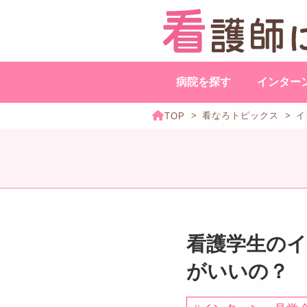
病院を探す
インター
看なろ
トピックス
イ
看護学生の
がいいの？