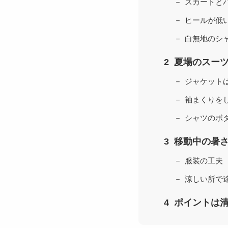
スカートと
ヒールが低
白無地のシ
夏場のスー
ジャケット
袖まくりを
シャツのボ
移動中の暑
服装の工夫
涼しい所で
ポイントは