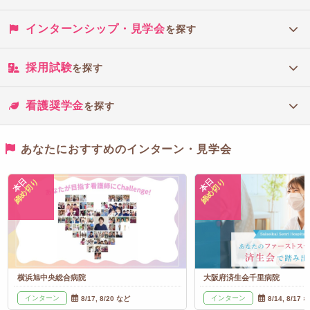
インターンシップ・見学会
を探す
採用試験
を探す
看護奨学金
を探す
あなたにおすすめのインターン・見学会
本日
本日
締め切り
締め切り
横浜旭中央総合病院
大阪府済生会千里病院
インターン
インターン
8/17, 8/20 など
8/14, 8/17 