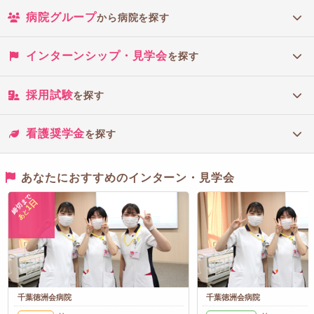
病院グループ
から病院を探す
インターンシップ・見学会
を探す
採用試験
を探す
看護奨学金
を探す
あなたにおすすめのインターン・見学会
締切まで
1日
あと
千葉徳洲会病院
千葉徳洲会病院