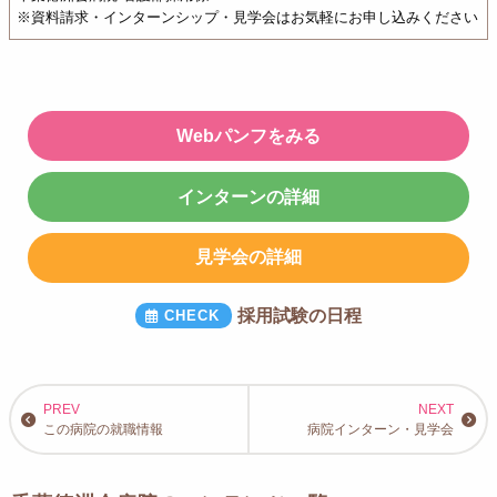
※資料請求・インターンシップ・見学会はお気軽にお申し込みください
【近畿】
日星高等学校、大阪大学、大阪赤十字看護専門学校
【中国】
岡山大学、広島国際大学、下関看護リハビリテーション学校、鳥取大学
Webパンフをみる
【四国】
愛媛大学、四万十看護専門学校、河原医療大学校
インターンの詳細
【九州・沖縄】
純真学園大学、福岡県施設病院協会専門学校、近畿大学附属福岡高等学
校、精華女子高等学校、福岡医健スポーツ専門学校、島原市医師会看護
見学会の詳細
学校、熊本保健科学大学、上天草看護専門学校、城北高等学校、熊本駅
前看護リハビリテーション学院、宮崎大学、藤元メディカルシステム付
属医療専門学校、鹿児島医療福祉専門学校、神村学園、ぐしかわ看護専
採用試験の日程
門学校、那覇市医師会那覇看護専門学校、沖縄県立看護大学
この病院の就職情報
病院インターン・見学会