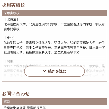
採用実績校
採用実績校
【北海道】
北海道医薬大学、北海道医薬専門学校、市立室蘭看護専門学校、駒沢看
護専門学校
【東北】
弘前学院大学、青森県立保健大学、弘前大学、弘前医療福祉大学、岩手
看護専門学校、岩手女子高等学校、花巻高等看護専門学校、日本赤十字
秋田看護大学、福島県立医科大学、加茂暁星高等学校
【関東】
マロニエ医療福祉専門学校、つくば国際大学、茨城キリスト教大学、晃
陽看護栄養専門学校、了徳寺大学、千葉科学大学、国際医療福祉大学成
続きを読む
田、帝京平成大学、城西国際大学、武蔵野大学、人間総合科学大学、日
本医療福祉大学、船橋市立看護専門学校、慈恵柏看護専門学校、千葉市
青葉看護専門学校、東都医療大学
お問い合わせ
【中部】
加茂暁星高等学校、国際メディカル専門学校、静岡県立東部看護専門学
窓口
校、山梨大学、名古屋市医師会看護専門学校、人間環境大学
千葉徳洲会病院 看護部採用係