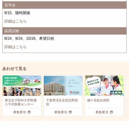
見学会
8/15、随時開催
詳細はこちら
採用試験
8/24、9/24、10/26、希望日程
詳細はこちら
あわせて見る
東京女子医科大学附属
千葉県済生会習志野病
鎌ケ谷総合病院
八千代医療センター
院
募集要項
募集要項
募集要項