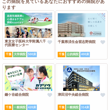
この病院を見ているあなたにおすすめの病院があ
ります
東京女子医科大学附属八千
千葉県済生会習志野病院
代医療センター
千葉
大学病院
500床
千葉
公的病院
400床
鎌ケ谷総合病院
津田沼中央総合病院
千葉
一般病院
420床
千葉
一般病院
314床