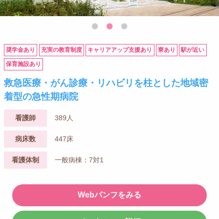
奨学金あり
充実の教育制度
キャリアアップ支援あり
寮あり
駅が近い
保育施設あり
救急医療・がん診療・リハビリを柱とした地域密
着型の急性期病院
看護師
389人
病床数
447床
看護体制
一般病棟：7対1
Webパンフをみる