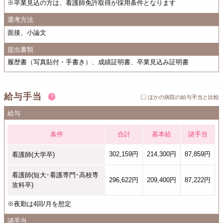
※卒業見込の方は、看護師免許取得が採用条件となります
選考方法
面接、小論文
提出書類
履歴書（写真貼付・手書き）、成績証明書、卒業見込み証明書
給与手当
ほかの病院の給与手当と比較
給与
条件
合計
基本給
諸手当
302,159円
214,300円
87,859円
看護師(大学卒)
看護師(短大･看護専門･高校専
296,622円
209,400円
87,222円
攻科卒)
※夜勤は4回/月を想定
諸手当