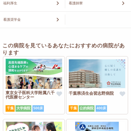
福利厚生
看護師寮
看護奨学金
この病院を見ているあなたにおすすめの病院があ
ります
東京女子医科大学附属八千
千葉県済生会習志野病院
代医療センター
千葉
大学病院
500床
千葉
公的病院
400床