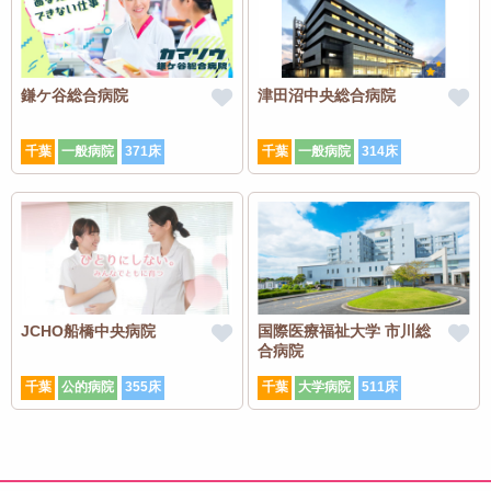
鎌ケ谷総合病院
津田沼中央総合病院
千葉
一般病院
371床
千葉
一般病院
314床
JCHO船橋中央病院
国際医療福祉大学 市川総
合病院
千葉
公的病院
355床
千葉
大学病院
511床