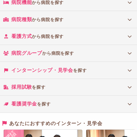
病院機能
から病院を探す
病院種類
から病院を探す
看護方式
から病院を探す
病院グループ
から病院を探す
インターンシップ・見学会
を探す
採用試験
を探す
看護奨学金
を探す
あなたにおすすめのインターン・見学会
締切まで
2日