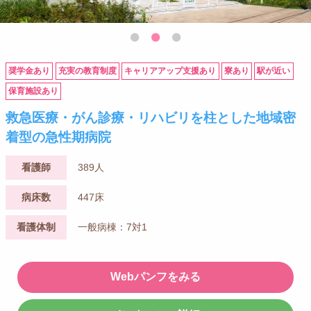
奨学金あり
充実の教育制度
キャリアアップ支援あり
寮あり
駅が近い
保育施設あり
救急医療・がん診療・リハビリを柱とした地域密
着型の急性期病院
看護師
389人
病床数
447床
看護体制
一般病棟：7対1
Webパンフをみる