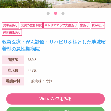
奨学金あり
充実の教育制度
キャリアアップ支援あり
寮あり
駅が近い
保育施設あり
救急医療・がん診療・リハビリを柱とした地域密
着型の急性期病院
看護師
389人
病床数
447床
看護体制
一般病棟：7対1
Webパンフをみる