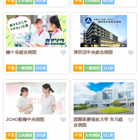
千葉
大学病院
500床
千葉
公的病院
400床
鎌ケ谷総合病院
津田沼中央総合病院
千葉
一般病院
420床
千葉
一般病院
314床
JCHO船橋中央病院
国際医療福祉大学 市川総
合病院
千葉
公的病院
355床
千葉
大学病院
511床