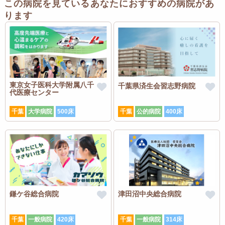
この病院を見ているあなたにおすすめの病院があ
ります
東京女子医科大学附属八千
千葉県済生会習志野病院
代医療センター
千葉
大学病院
500床
千葉
公的病院
400床
鎌ケ谷総合病院
津田沼中央総合病院
千葉
一般病院
420床
千葉
一般病院
314床