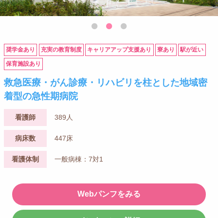
奨学金あり
充実の教育制度
キャリアアップ支援あり
寮あり
駅が近い
保育施設あり
救急医療・がん診療・リハビリを柱とした地域密
着型の急性期病院
看護師
389人
病床数
447床
看護体制
一般病棟：7対1
Webパンフをみる