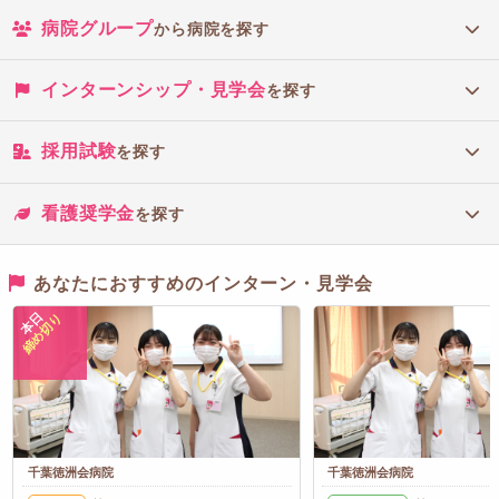
病院グループ
から病院を探す
インターンシップ・見学会
を探す
採用試験
を探す
看護奨学金
を探す
あなたにおすすめのインターン・見学会
本日
締め切り
千葉徳洲会病院
千葉徳洲会病院