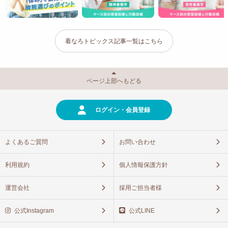
アセスメント例
看なろトピックス記事一覧はこちら
ストレス反応
道徳性の発達
ページ上部へもどる
ログイン・会員登録
成長発達段階を考慮し、家族を含めた
看護を実践しよう
よくあるご質問
お問い合わせ
利用規約
個人情報保護方針
小児看護は元気になっていく子供たちの経過を間近で見守る
ことができ、大きなやりがいを感じられます。そして、家族
運営会社
採用ご担当者様
にとっても大きな支えとなる存在になれるはずです。
公式Instagram
公式LINE
実習でも、成長発達段階に応じたニーズや課題を意識し、