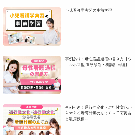
小児看護学実習の事前学習
アセスメント例
発達評価指標
水分出納バランス
事例あり！母性看護過程の書き方【ウ
ェルネス型 看護診断・看護計画編】
活動-運動パターン
発達状況を知るうえで、
遊びや1日の活動の様子など
も重要
な情報となります。このパターンには、活動を維持するため
の呼吸、循環機能を示すデータも重要な指標です。
事例付き！退行性変化・進行性変化か
ら考える看護計画の立て方～子宮復古
と乳房観察～
アセスメント例
運動機能の発達