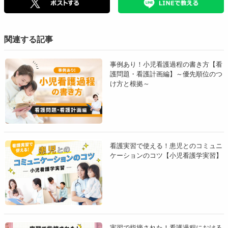
栄養－代謝パターン
水分出納バランスは、栄養摂取状態によって崩れることがあ
関連する記事
るため、
排泄パターンと合わせてアセスメントすることが
必要
です。
事例あり！小児看護過程の書き方【看
護問題・看護計画編】～優先順位のつ
乳幼児期では、食物の形態が乳汁から固形物に移行していく
け方と根拠～
ため、発達段階に応じた適切な食物形態で、栄養が適切に確
保されているのかを確認します。
発達段階に合った嚥下機
能や咀嚼機能であるか
も重要な情報です。
栄養状態の判断には
検査データや発育の経過、指数などに
看護実習で使える！患児とのコミュニ
ケーションのコツ【小児看護学実習】
よる発育評価が重要な指標
となります。養育者の嗜好や食
習慣が、子どもの食習慣にも大きな影響を与えることため確
認が必要です。
アセスメント例
実習で指摘された！看護過程における