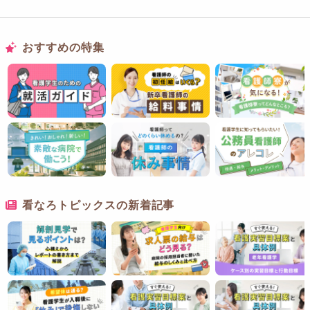
1～3歳児は、分離不安が強い時期であること
を理解したう
えでの対応が必要です。
一方で付き添いの家族にとっては疲労につながる場合もある
おすすめの特集
ため、状況を確認しましょう。
アセスメント例
ストレス反応
価値ー信念パターン
看なろトピックスの新着記事
乳幼児期は養育者の影響を受けやすく、養育者の言動や考え
が
子どもの将来の価値、信念、道徳観など
に影響を与えま
す。
そのため、養育者の子育てやしつけに関する考え、価値を明
らかにします。