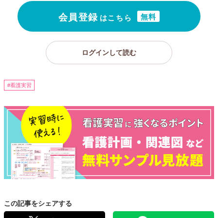
子ども自身の健康への関心や行動に関しては、各年齢での基
無料
会員登録
はこちら
本的生活習慣の獲得段階とあわせて判断する必要がありま
す。幼児期以降では、手洗いや歯磨き習慣の様子、それらに
対する行動や反応、親の対応について確認してください。病
ログインして読む
気や入院の理解、入院による反応、服薬行動や反応も含まれ
ます。
看護実習
アセスメント例
出生時の状況
発達歴・既往歴
健康習慣・保健行動
この記事をシェアする