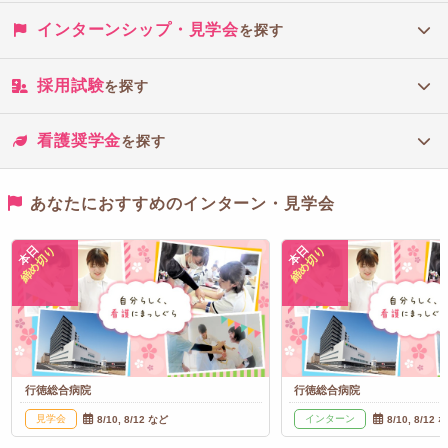
家族の状況
インターンシップ・見学会
を探す
養育者の役割・関係性
採用試験
を探す
看護奨学金
を探す
セクシュアリティー生殖パターン
乳幼児期では
第一次性徴や成長に伴う性別の意識や性への
あなたにおすすめのインターン・見学会
関心
に関することを確認します。
本日
本日
締め切り
締め切り
アセスメント例
性の意識
行徳総合病院
行徳総合病院
コーピングーストレス耐性パターン
見学会
インターン
8/10, 8/12 など
8/10, 8/12 