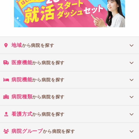
アセスメント例
自己概念
ボディイメージ
地域
から病院を探す
役割－関係パターン
医療機能
から病院を探す
子どもの急な入院は、家族へ大きな悪響を与えます。とくに
病院機能
から病院を探す
母親は、
自らの養育行動に対する自責の念、育児への自信
喪失など
を生じやすくなります。
病院種類
から病院を探す
「健康知覚－健康管理パターン」「役割-関係パターン」か
ら、家族の不安などを確認してください。
看護方式
から病院を探す
病院グループ
から病院を探す
アセスメント例