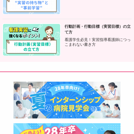
アセスメント例
行動計画・行動目標（実習目標）の立
感覚器の機能
て方
看護学生必見！実習指導看護師につっ
コミュニケーションの手段（言語的・非言語的）
こまれない書き方
認知機能
自己知覚－自己概念パターン
乳幼児期の
養育者との愛着や基本的信頼関係がどのように
構築されているか
が子どもの自己概念の発達に大きな影響
を与えます。そのため、親の養育度や子どもへのかかわり方
もあわせて確認することが重要です。