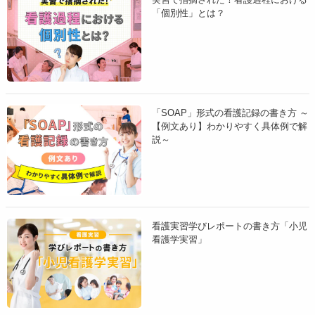
「個別性」とは？
食生活の状況
食事摂取量
栄養状態を示すデータ
「SOAP」形式の看護記録の書き方 ～
【例文あり】わかりやすく具体例で解
発達評価指標
説～
排泄パターン
乳幼児では、体内水分バランスが多いことや腎機能の未熟性
看護実習学びレポートの書き方「小児
などにより、
脱水を生じる危険性が高くなるため、水分出
看護学実習」
納バランスに十分注意
しなくてはいけません。
栄養－代謝パターンの情報ともあわせてアセスメントしまし
ょう。