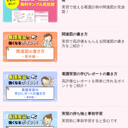
るため、
養育者の生活習慣や睡眠習慣も重要な情報
となり
実習で使える看護計画や関連図が見放
題！​
ます。
アセスメント例
関連図の書き方
実習で高評価をもらえる関連図の書き
睡眠習慣
方をご紹介！
認知-知覚パターン
看護実習の学びレポートの書き方
乳幼児の場合は、
認知や知覚に関する反応、コミュニケー
高評価なレポートを簡単に作れるポイ
ントをご紹介！
ションの手段やその特性をふまえた判断
が必要です。
人見知りの出現は、他者と自己を区別することや、他者のな
かでも重要他者を特別な人として認知できるようになったこ
実習の持ち物と事前学習
とを表す情報となります。発達段階を考慮して確認しましょ
実習前に事前学習すると安心です
う。