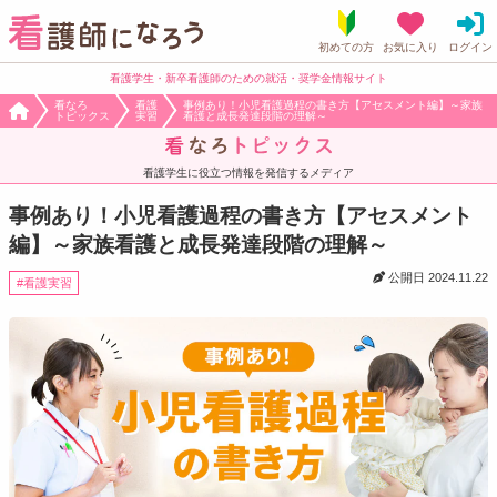
看護学生・新卒看護師のための就活・奨学金情報サイト
看なろ
看護
事例あり！小児看護過程の書き方【アセスメント編】～家族
トピックス
実習
看護と成長発達段階の理解～
看護学生に役立つ情報を発信するメディア
事例あり！小児看護過程の書き方【アセスメント
編】～家族看護と成長発達段階の理解～
公開日
2024.11.22
看護実習