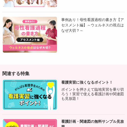
遊び
事例あり！母性看護過程の書き方【ア
セスメント編】～ウェルネスの視点は
1日の活動パターン
なぜ大切？～
日常生活習慣の自立状況
呼吸・循環機能
関連する特集
睡眠-休息パターン
看護実習に強くなるポイント！
ポイントを押さえて臨地実習を乗り切
乳幼児は、
月齢や年齢にふさわしい睡眠時間や睡眠パター
ろう！実習で使える看護計画や関連図
も見放題！
ンに加え、睡眠・休息がとれる環境であるかどうか
も重要
な情報です。
看護計画・関連図の無料サンプル見放
子どもの睡眠・休息は、養育者の生活習慣からも影響を受け
題