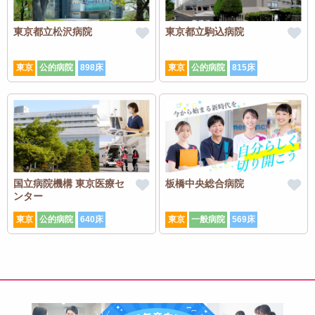
東京都立松沢病院
東京都立駒込病院
東京
公的病院
898床
東京
公的病院
815床
国立病院機構 東京医療セ
板橋中央総合病院
ンター
東京
公的病院
640床
東京
一般病院
569床