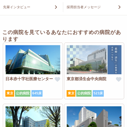
先輩インタビュー
採用担当者メッセージ
この病院を見ているあなたにおすすめの病院があ
ります
日本赤十字社医療センター
東京都済生会中央病院
東京
公的病院
645床
東京
公的病院
523床