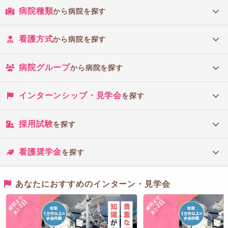
病院種類
から病院を探す
看護方式
から病院を探す
病院グループ
から病院を探す
インターンシップ・見学会
を探す
採用試験
を探す
看護奨学金
を探す
あなたにおすすめのインターン・見学会
締切まで
締切まで
2日
2日
あと
あと