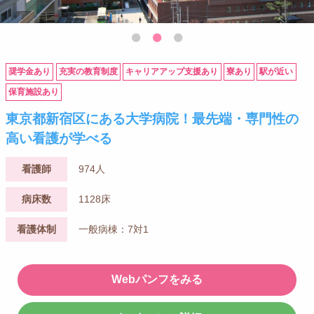
奨学金あり
充実の教育制度
キャリアアップ支援あり
寮あり
駅が近い
保育施設あり
東京都新宿区にある大学病院！最先端・専門性の
高い看護が学べる
看護師
974人
病床数
1128床
看護体制
一般病棟：7対1
Webパンフをみる