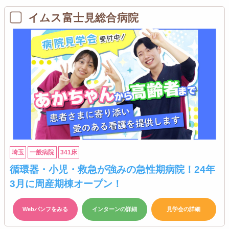
イムス富士見総合病院
埼玉
一般病院
341床
循環器・小児・救急が強みの急性期病院！24年
3月に周産期棟オープン！
Webパンフをみる
インターンの詳細
見学会の詳細