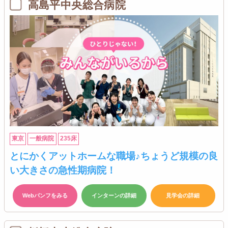
高島平中央総合病院
東京
一般病院
235床
とにかくアットホームな職場♪ちょうど規模の良
い大きさの急性期病院！
Webパンフをみる
インターンの詳細
見学会の詳細