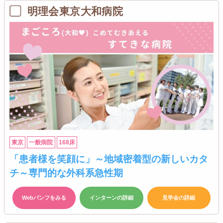
明理会東京大和病院
東京
一般病院
168床
「患者様を笑顔に」～地域密着型の新しいカタ
チ～専門的な外科系急性期
Webパンフをみる
インターンの詳細
見学会の詳細