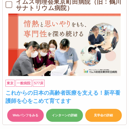
イムス明理会東京町田病院（旧：鶴川
サナトリウム病院）
東京
一般病院
577床
これからの日本の高齢者医療を支える！新卒看
護師を心をこめて育てます
Webパンフをみる
インターンの詳細
見学会の詳細