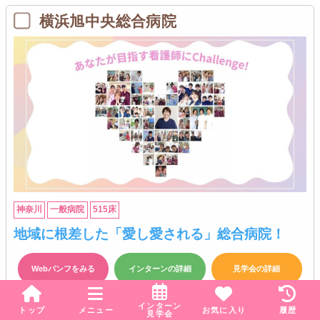
横浜旭中央総合病院
神奈川
一般病院
515床
地域に根差した「愛し愛される」総合病院！
Webパンフをみる
インターンの詳細
見学会の詳細
インターン
トップ
メニュー
お気に入り
履歴
見学会