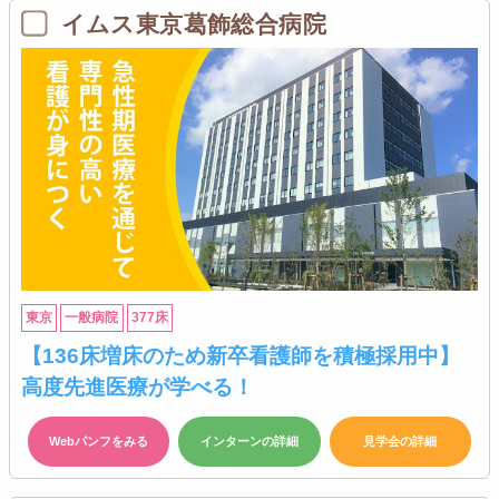
イムス東京葛飾総合病院
東京
一般病院
377床
【136床増床のため新卒看護師を積極採用中】
高度先進医療が学べる！
Webパンフをみる
インターンの詳細
見学会の詳細