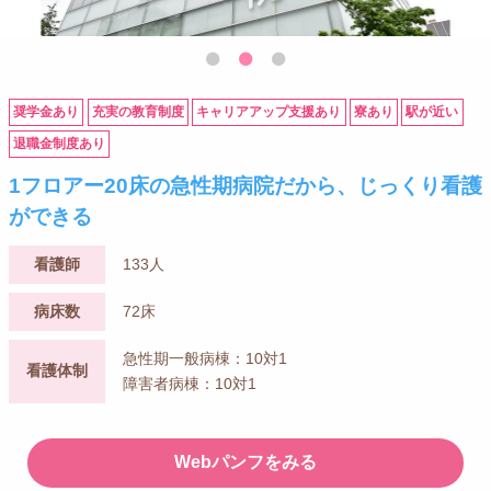
奨学金あり
充実の教育制度
キャリアアップ支援あり
寮あり
駅が近い
退職金制度あり
1フロアー20床の急性期病院だから、じっくり看護
ができる
看護師
133人
病床数
72床
急性期一般病棟：10対1
看護体制
障害者病棟：10対1
Webパンフをみる