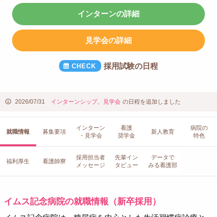
インターンの詳細
見学会の詳細
採用試験の日程
2026/07/31
インターンシップ
、
見学会
の日程を追加しました
インターン
看護
病院の
就職情報
募集要項
新人教育
・見学会
奨学金
特色
採用担当者
先輩イン
データで
福利厚生
看護師寮
メッセージ
タビュー
みる看護部
イムス記念病院の就職情報（新卒採用）