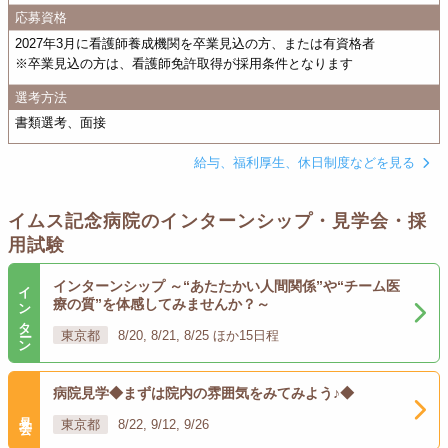
応募資格
2027年3月に看護師養成機関を卒業見込の方、または有資格者
※卒業見込の方は、看護師免許取得が採用条件となります
選考方法
書類選考、面接
給与、福利厚生、休日制度などを見る
イムス記念病院のインターンシップ・見学会・採
用試験
インターン
インターンシップ ～“あたたかい人間関係”や“チーム医
療の質”を体感してみませんか？～
東京都
8/20, 8/21, 8/25 ほか15日程
病院見学◆まずは院内の雰囲気をみてみよう♪◆
見学会
東京都
8/22, 9/12, 9/26