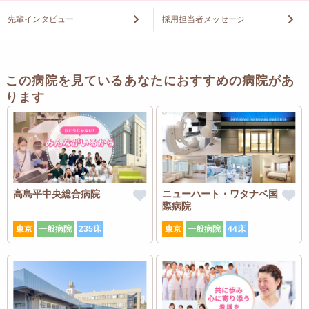
先輩インタビュー
採用担当者メッセージ
この病院を見ているあなたにおすすめの病院があ
ります
高島平中央総合病院
ニューハート・ワタナベ国
際病院
東京
一般病院
235床
東京
一般病院
44床