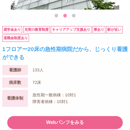
奨学金あり
充実の教育制度
キャリアアップ支援あり
寮あり
駅が近い
退職金制度あり
1フロアー20床の急性期病院だから、じっくり看護
ができる
看護師
133人
病床数
72床
急性期一般病棟：10対1
看護体制
障害者病棟：10対1
Webパンフをみる