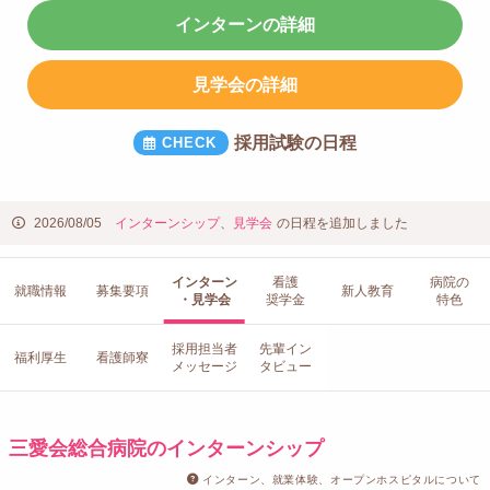
インターンの詳細
見学会の詳細
採用試験の日程
2026/08/05
インターンシップ
、
見学会
の日程を追加しました
インターン
看護
病院の
就職情報
募集要項
新人教育
・見学会
奨学金
特色
採用担当者
先輩イン
福利厚生
看護師寮
メッセージ
タビュー
三愛会総合病院のインターンシップ
インターン、就業体験、オープンホスピタルについて