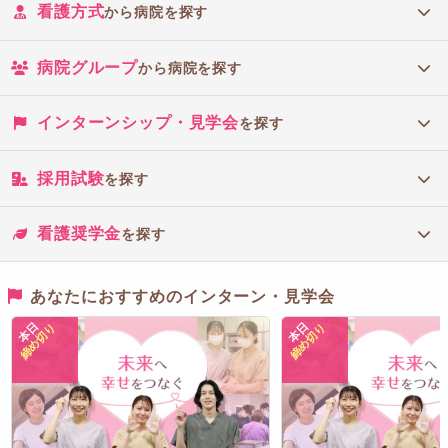
看護方式
から病院を探す
病院グループ
から病院を探す
インターンシップ・見学会
を探す
採用試験
を探す
看護奨学金
を探す
あなたにおすすめのインターン・見学会
本日
本日
締め切り
締め切り