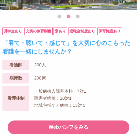
奨学金あり
充実の教育制度
寮あり
退職金制度あり
保育施設あり
「看て・聴いて・感じて」を大切に心のこもった
看護を一緒にしませんか？
看護師
260人
病床数
298床
一般病棟入院基本料：7対1
看護体制
障害者病棟：10対1
地域包括ケア病棟：13対１
Webパンフをみる