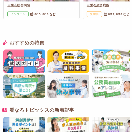
三愛会総合病院
三愛会総合病院
インターン
見学会
8/15, 8/19 など
8/12, 8/18 など
おすすめの特集
看なろトピックスの新着記事