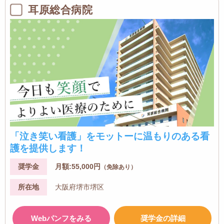
耳原総合病院
「泣き笑い看護」をモットーに温もりのある看
護を提供します！
奨学金
月額:55,000円
（免除あり）
所在地
大阪府堺市堺区
Webパンフをみる
奨学金の詳細