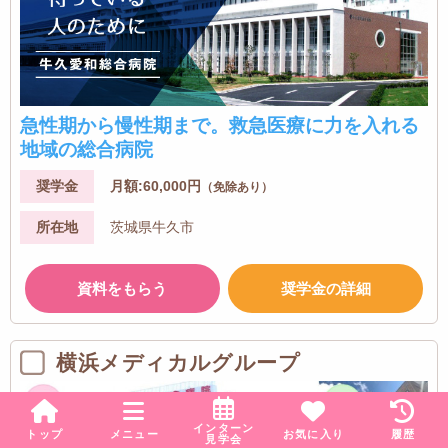
急性期から慢性期まで。救急医療に力を入れる
地域の総合病院
奨学金
月額:60,000円
（免除あり）
所在地
茨城県牛久市
資料をもらう
奨学金の詳細
横浜メディカルグループ
インターン
トップ
メニュー
お気に入り
履歴
見学会