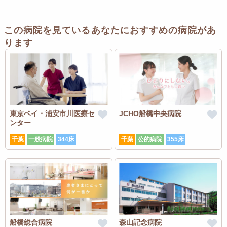
この病院を見ているあなたにおすすめの病院があ
ります
東京ベイ・浦安市川医療セ
JCHO船橋中央病院
ンター
千葉
一般病院
344床
千葉
公的病院
355床
船橋総合病院
森山記念病院