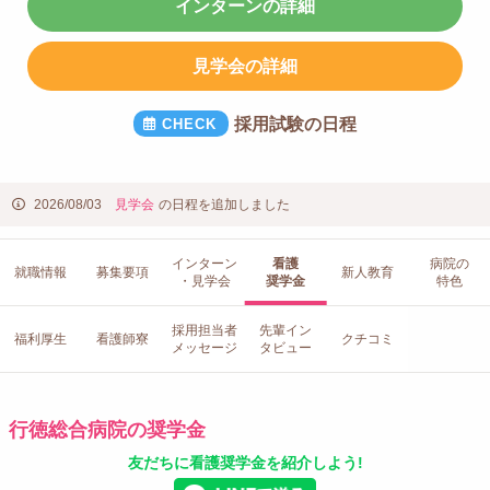
インターンの詳細
見学会の詳細
採用試験の日程
2026/08/03
見学会
の日程を追加しました
インターン
看護
病院の
就職情報
募集要項
新人教育
・見学会
奨学金
特色
採用担当者
先輩イン
福利厚生
看護師寮
クチコミ
メッセージ
タビュー
行徳総合病院の奨学金
友だちに看護奨学金を紹介しよう!