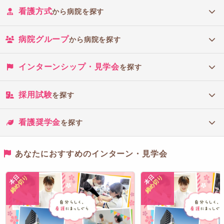
看護方式
から病院を探す
病院グループ
から病院を探す
インターンシップ・見学会
を探す
採用試験
を探す
看護奨学金
を探す
あなたにおすすめのインターン・見学会
本日
本日
締め切り
締め切り