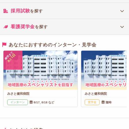
採用試験
を探す
看護奨学金
を探す
あなたにおすすめのインターン・見学会
締切まで
1日
あと
みさと健和病院
みさと健和病院
インターン
見学会
8/17, 8/18 など
随時