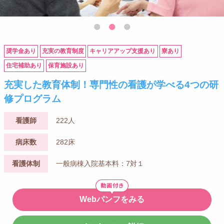
奨学金あり
充実の教育制度
キャリアアップ支援あり
寮あり
住宅補助あり
保育施設あり
充実した教育体制！専門性の看護が学べる4つの研
修プログラム
看護師
222人
病床数
282床
看護体制
一般病棟入院基本料：7対１
Webパンフをみる