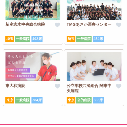
新座志木中央総合病院
TMGあさか医療センター
埼玉
一般病院
402床
埼玉
一般病院
454床
東大和病院
公立学校共済組合 関東中
央病院
東京
一般病院
284床
東京
公的病院
383床