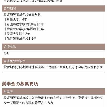
※実費がこれを超えない場合は実費が限度
貸与期間
看護師等養成学校修業年数
【看護大学】4年
【看護養成学校3年課程】3年
【看護養成学校2年課程】2年
【看護大学院】2年
【保健師養成学校】1年
返済免除
あり
返済免除の条件
貸付期間と同期間徳洲会グループ病院に勤務したとき全額免除されます
奨学金の募集要項
対象者
看護師等養成施設に入学予定または在学する学生で、卒業後に徳洲会グ
ループ病院への入職を希望される方