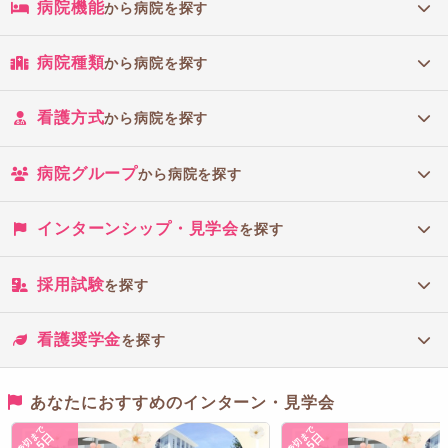
病院機能
から病院を探す
病院種類
から病院を探す
看護方式
から病院を探す
病院グループ
から病院を探す
インターンシップ・見学会
を探す
採用試験
を探す
看護奨学金
を探す
あなたにおすすめのインターン・見学会
締切まで
締切まで
5日
5日