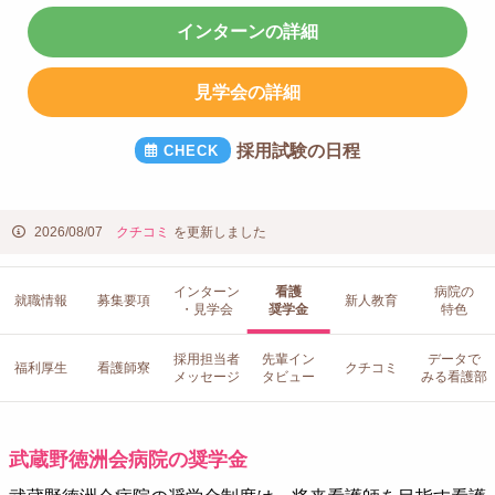
インターンの詳細
見学会の詳細
採用試験の日程
2026/08/07
クチコミ
を更新しました
インターン
看護
病院の
就職情報
募集要項
新人教育
・見学会
奨学金
特色
採用担当者
先輩イン
データで
福利厚生
看護師寮
クチコミ
メッセージ
タビュー
みる看護部
武蔵野徳洲会病院の奨学金