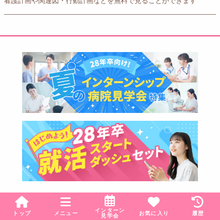
看護計画や関連図・行動計画などを無料で見ることができます
地域
から病院を探す
インターン
トップ
メニュー
お気に入り
履歴
見学会