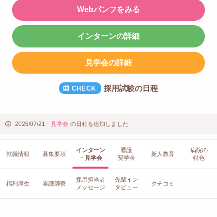
Webパンフをみる
インターンの詳細
見学会の詳細
採用試験の日程
2026/07/21
見学会
の日程を追加しました
インターン
看護
病院の
就職情報
募集要項
新人教育
・見学会
奨学金
特色
採用担当者
先輩イン
福利厚生
看護師寮
クチコミ
メッセージ
タビュー