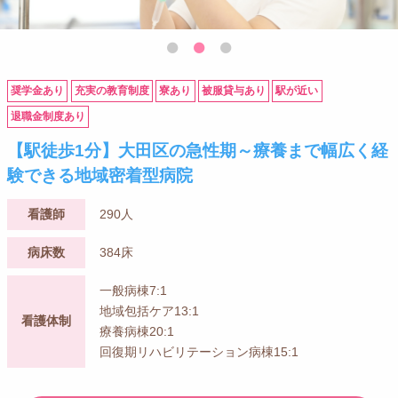
奨学金あり
充実の教育制度
寮あり
被服貸与あり
駅が近い
退職金制度あり
【駅徒歩1分】大田区の急性期～療養まで幅広く経
験できる地域密着型病院
看護師
290人
病床数
384床
一般病棟7:1
地域包括ケア13:1
看護体制
療養病棟20:1
回復期リハビリテーション病棟15:1