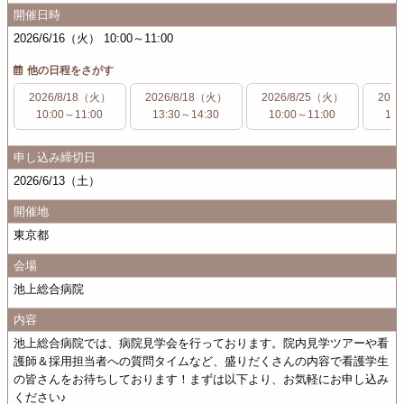
開催日時
2026/6/16（火） 10:00～11:00
他の日程をさがす
2026/8/18（火）
2026/8/18（火）
2026/8/25（火）
202
10:00～11:00
13:30～14:30
10:00～11:00
13:
申し込み締切日
2026/6/13（土）
開催地
東京都
会場
池上総合病院
内容
池上総合病院では、病院見学会を行っております。院内見学ツアーや看
護師＆採用担当者への質問タイムなど、盛りだくさんの内容で看護学生
の皆さんをお待ちしております！まずは以下より、お気軽にお申し込み
ください♪