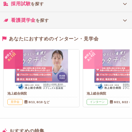
採用試験
を探す
看護奨学金
を探す
あなたにおすすめのインターン・見学会
締切まで
締切まで
1日
4日
あと
あと
池上総合病院
池上総合病院
見学会
インターン
8/13, 8/18 など
8/21, 8/22 
おすすめの特集