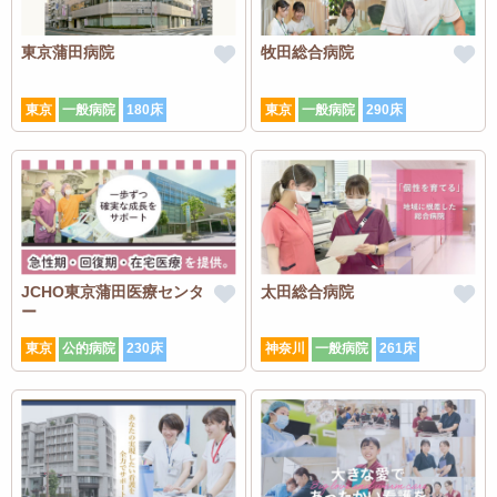
東京蒲田病院
牧田総合病院
東京
一般病院
180床
東京
一般病院
290床
JCHO東京蒲田医療センタ
太田総合病院
ー
東京
公的病院
230床
神奈川
一般病院
261床