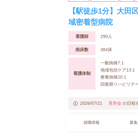
【駅徒歩1分】大田
域密着型病院
看護師
290人
病床数
384床
一般病棟7:1
地域包括ケア13:1
看護体制
療養病棟20:1
回復期リハビリテー
2026/07/21
見学会
の日程
就職情報
募集