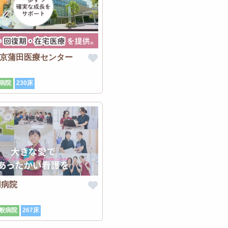
東京蒲田医療センター
病院
230床
同病院
般病院
267床