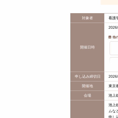
対象者
看護
2026
他
開催日時
申し込み締切日
2026
開催地
東京
会場
池上
池上
ムな
申し