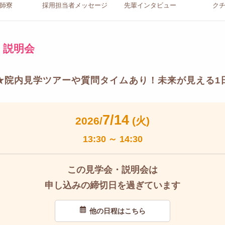
師寮
採用担当者
メッセージ
先輩イン
タビュー
ク
・説明会
会★院内見学ツアーや質問タイムあり！未来が見える1
7/14
2026/
(火)
13:30
～
14:30
この見学会・説明会は
申し込みの締切日を過ぎています
他の日程はこちら