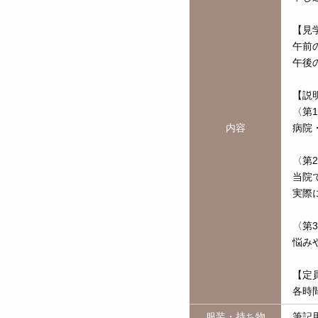
【見
午前の
午後の
【説
〈第
内容
病院
〈第
当院
実際
〈第
悩み
【定
各時
服装・持ち物
筆記