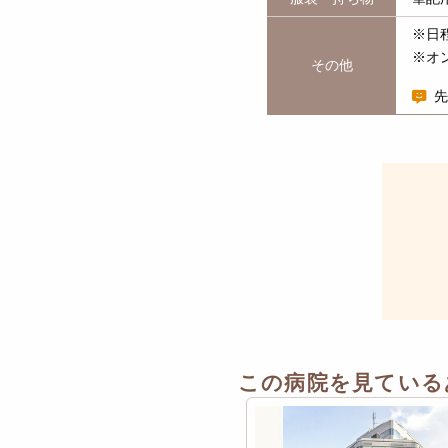
※日
※オ
その他
先
この病院を見ている