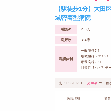
【駅徒歩1分】大田
域密着型病院
看護師
290人
病床数
384床
一般病棟7:1
地域包括ケア13:1
看護体制
療養病棟20:1
回復期リハビリテー
2026/07/21
見学会
の日程
就職情報
募集