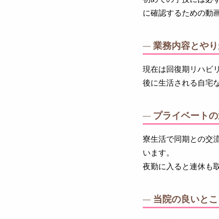
に確認するための動
業務内容とやり
現在は回復期リハビ
後に生活される自宅
プライベートの
寮生活で同期との交
います。
夜勤に入ると連休も
当院の良いとこ