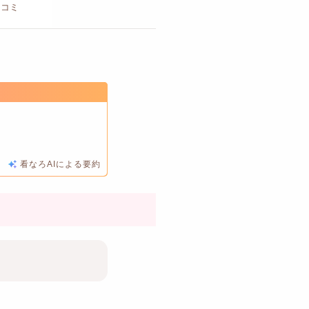
チコミ
看なろAIによる要約