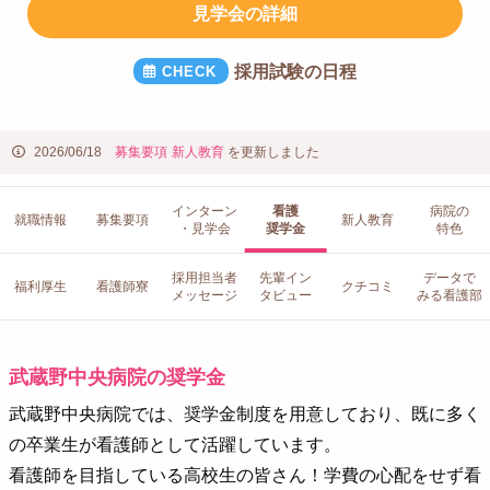
見学会の詳細
採用試験の日程
2026/06/18
募集要項
新人教育
を更新しました
インターン
看護
病院の
就職情報
募集要項
新人教育
・見学会
奨学金
特色
採用担当者
先輩イン
データで
福利厚生
看護師寮
クチコミ
メッセージ
タビュー
みる看護部
武蔵野中央病院の奨学金
武蔵野中央病院では、奨学金制度を用意しており、既に多く
の卒業生が看護師として活躍しています。
看護師を目指している高校生の皆さん！学費の心配をせず看