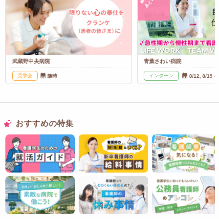
あと
武蔵野中央病院
青葉さわい病院
見学会
インターン
随時
8/12, 8/19 
おすすめの特集