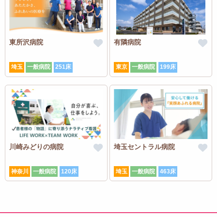
東所沢病院
有隣病院
埼玉
一般病院
251床
東京
一般病院
199床
川崎みどりの病院
埼玉セントラル病院
神奈川
一般病院
120床
埼玉
一般病院
463床