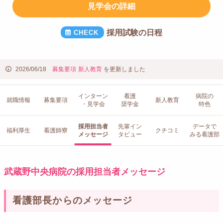
見学会の詳細
採用試験の日程
2026/06/18
募集要項
新人教育
を更新しました
インターン
看護
病院の
就職情報
募集要項
新人教育
・見学会
奨学金
特色
採用担当者
先輩イン
データで
福利厚生
看護師寮
クチコミ
メッセージ
タビュー
みる看護部
武蔵野中央病院の採用担当者メッセージ
看護部長からのメッセージ