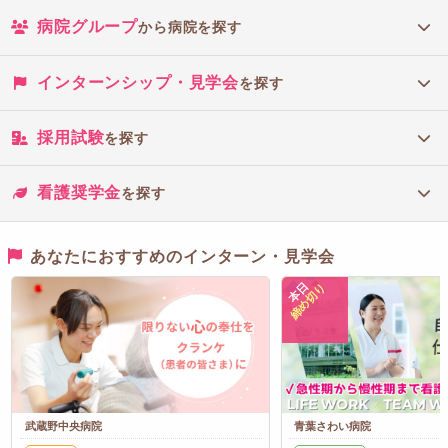
病院グループ
から病院を探す
インターンシップ・見学会
を探す
採用試験
を探す
看護奨学金
を探す
あなたにおすすめのインターン・見学会
本日
締め切り
武蔵野中央病院
青葉さわい病院