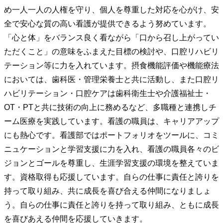
め一人一人の人権を守り、個人を尊重した対応を心がけ、安
全で安心な質の高い看護が提供できるよう努めています。
「心と体」をバランス良く看ながら「口から召し上がってい
ただくこと」の意味をふまえた目標の検討や、口腔リハビリ
テーション等に力を入れています。摂食機能評価や機能療法
においては、歯科医・管理栄養士と共に活動し、また口腔リ
ハビリテーション・口腔ケアは歯科衛生士や介護福祉士・
OT・PTと共に技術の向上に務めるなど、多職種と連携しチ
ーム医療を実践しています。看護の職員は、キャリアアップ
にも熱心です。看護部ではポートフォリオをツールに、コミ
ニュケーションと学習支援に力を入れ、看護の職員各々のビ
ジョンとゴールを尊重し、生涯学習支援の環境を整えていま
す。資格取得も応援しています。自らの仕事に責任と誇りを
持って取り組み、共に成長を喜び合える仲間になりましょ
う。自らの仕事に責任と誇りを持って取り組み、ともに成長
を喜びあえる仲間を応援していきます。