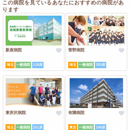
この病院を見ているあなたにおすすめの病院があ
ります
新座病院
菅野病院
埼玉
一般病院
128床
埼玉
一般病院
355床
東所沢病院
有隣病院
埼玉
一般病院
251床
東京
一般病院
199床