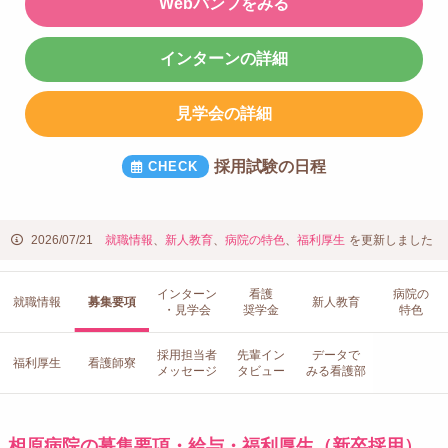
Webパンフをみる
インターンの詳細
見学会の詳細
採用試験の日程
2026/07/21
就職情報
、
新人教育
、
病院の特色
、
福利厚生
を更新しました
インターン
看護
病院の
就職情報
募集要項
新人教育
・見学会
奨学金
特色
採用担当者
先輩イン
データで
福利厚生
看護師寮
メッセージ
タビュー
みる看護部
相原病院の募集要項・給与・福利厚生（新卒採用）