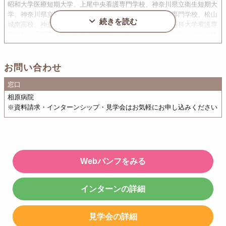
昭和大学医療短期大学、上尾中央看護専門学校、神奈川県立衛生短期大
学、神奈川県立平塚看護専門学校、名古屋市医師会看護専門学校、松山
続きを読む
城南高校、神奈川県立平塚看護専門学校、聖マリアンナ医科大学看護専
門学校、千葉労災病院看護専門学校、川崎市立高等看護学院、組合立静
岡県中部看護専門学校、相模原衛生看護学院、相模原准看護学院、帝京
高等看護学院、東海大学健康科学部 看護学科、東京高尾看護専門学
校、東京都立南多摩看護専門学校、東京都立板橋看護専門学校、東京都
お問い合わせ
立保健科学大学、東京都立北多摩看護専門学校、東京南看護専門学校、
窓口
博慈会高等看護学院、八王子市立看護専門学校、板橋中央看護専門学
校、府中看護高等専修学校、獨協医科大学付属看護専門学校、青森県立
相原病院
青森高等看護学院、青森県立青森高等看護学院、横浜市立大学医学部付
※資料請求・インターンシップ・見学会はお気軽にお申し込みください
属高等看護学校、昭和大学付属島山看護専門学校、相模原看護衛生学院
専門学校、国立相模原病院付属看護学校、花巻高等看護専門学校
Webパンフをみる
インターンの詳細
見学会の詳細