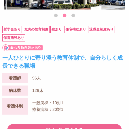
奨学金あり
充実の教育制度
寮あり
住宅補助あり
退職金制度あり
保育施設あり
一人ひとりに寄り添う教育体制で、自分らしく成
長できる職場
看護師
96人
病床数
126床
一般病棟：10対1
看護体制
療養病棟：20対1