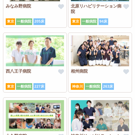
みなみ野病院
北原リハビリテーション病
院
東京
一般病院
205床
東京
一般病院
94床
西八王子病院
相州病院
東京
一般病院
227床
神奈川
一般病院
263床