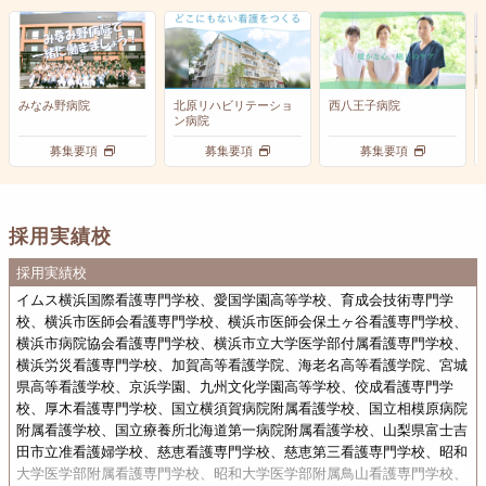
みなみ野病院
北原リハビリテーショ
西八王子病院
ン病院
募集要項
募集要項
募集要項
採用実績校
採用実績校
イムス横浜国際看護専門学校、愛国学園高等学校、育成会技術専門学
校、横浜市医師会看護専門学校、横浜市医師会保土ヶ谷看護専門学校、
横浜市病院協会看護専門学校、横浜市立大学医学部付属看護専門学校、
横浜労災看護専門学校、加賀高等看護学院、海老名高等看護学院、宮城
県高等看護学校、京浜学園、九州文化学園高等学校、佼成看護専門学
校、厚木看護専門学校、国立横須賀病院附属看護学校、国立相模原病院
附属看護学校、国立療養所北海道第一病院附属看護学校、山梨県富士吉
田市立准看護婦学校、慈恵看護専門学校、慈恵第三看護専門学校、昭和
大学医学部附属看護専門学校、昭和大学医学部附属鳥山看護専門学校、