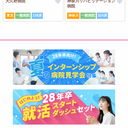
大久野病院
神奈川リハビリテーション
病院
東京
一般病院
158床
神奈川
一般病院
324床