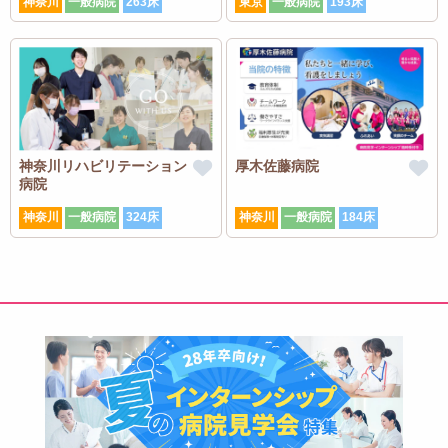
神奈川
一般病院
263床
東京
一般病院
193床
神奈川リハビリテーション
厚木佐藤病院
病院
神奈川
一般病院
324床
神奈川
一般病院
184床