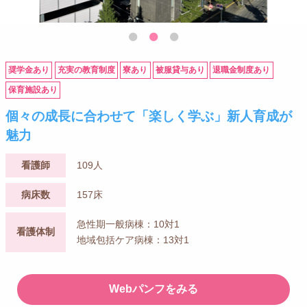
奨学金あり
充実の教育制度
寮あり
被服貸与あり
退職金制度あり
保育施設あり
個々の成長に合わせて「楽しく学ぶ」新人育成が
魅力
看護師
109人
病床数
157床
急性期一般病棟：10対1
看護体制
地域包括ケア病棟：13対1
Webパンフをみる