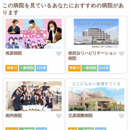
この病院を見ているあなたにおすすめの病院があ
ります
相原病院
相武台リハビリテーション
病院
神奈川
一般病院
126床
神奈川
一般病院
243床
相州病院
北原国際病院