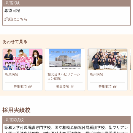
採用試験
希望日程
詳細はこちら
あわせて見る
相原病院
相武台リハビリテーシ
相州病院
ョン病院
募集要項
募集要項
募集要項
採用実績校
採用実績校
昭和大学付属看護専門学校、国立相模原病院付属看護学校、聖マリアン