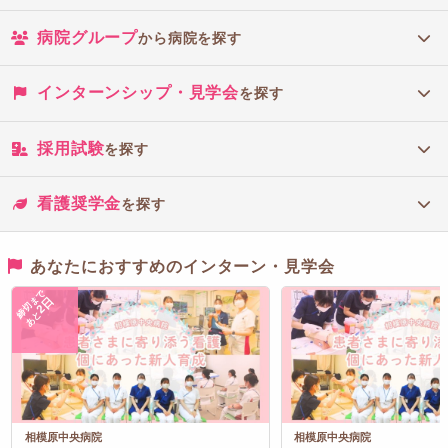
病院グループ
から病院を探す
インターンシップ・見学会
を探す
採用試験
を探す
看護奨学金
を探す
あなたにおすすめのインターン・見学会
締切まで
2日
あと
相模原中央病院
相模原中央病院