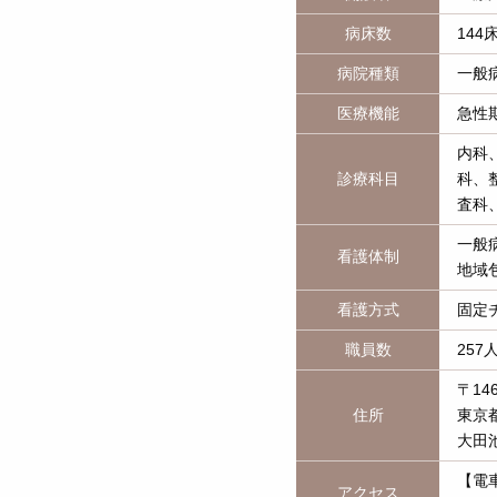
病床数
144
病院種類
一般
医療機能
急性
内科
診療科目
科、
査科
一般病
看護体制
地域
看護方式
固定
職員数
257
〒146
住所
東京都
大田
【電
アクセス