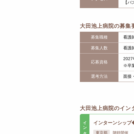
【バ
大田池上病院の募集
募集職種
看護
募集人数
看護
20
応募資格
※卒
選考方法
面接
大田池上病院のイン
インターン
インターンシップ
東京都
随時開催