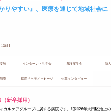
かりやすい』、医療を通じて地域社会に
13対1
要項
インターン
・見学会
看護
奨学金
新
師寮
採用担当者
メッセージ
先輩イン
タビュー
報（新卒採用）
ィカルケアグループに属する病院です。昭和26年大田区池上