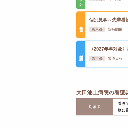
個別見学～先輩看
見学会
東京都
随時開催
〈2027年卒対象
採用試験
東京都
希望日程
大田池上病院の看護
看護
対象者
務に