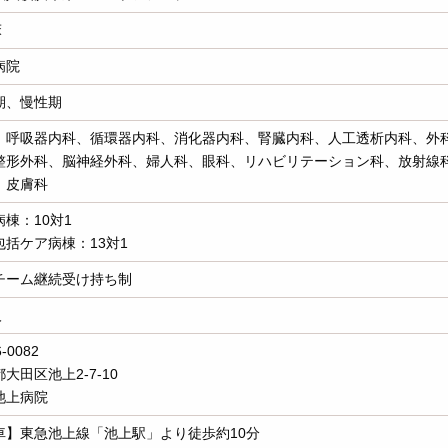
床
病院
期、慢性期
、呼吸器内科、循環器内科、消化器内科、腎臓内科、人工透析内科、外
整形外科、脳神経外科、婦人科、眼科、リハビリテーション科、放射線
、皮膚科
棟：10対1
包括ケア病棟：13対1
チーム継続受け持ち制
人
-0082
大田区池上2-7-10
池上病院
車】東急池上線「池上駅」より徒歩約10分