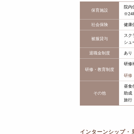
院内
保育施設
※2
社会保険
健康
スク
被服貸与
シュ
退職金制度
あり
研修
研修・教育制度
研修
昼食
その他
助成
旅行
インターンシップ・