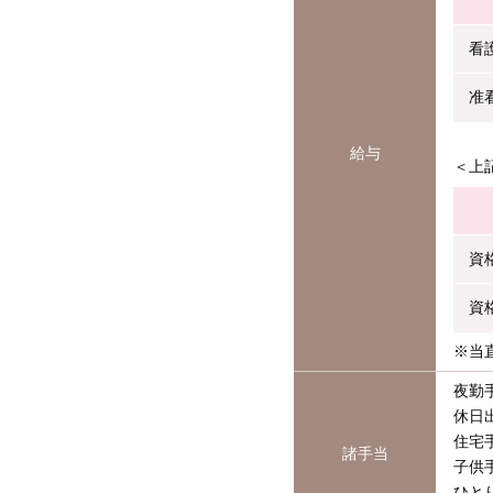
看
准
給与
＜上
資
資
※当
夜勤手
休日出
住宅
諸手当
子供手
ひとり