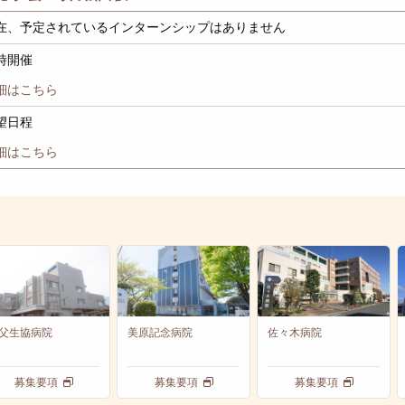
在、予定されているインターンシップはありません
時開催
細はこちら
望日程
細はこちら
父生協病院
美原記念病院
佐々木病院
募集要項
募集要項
募集要項