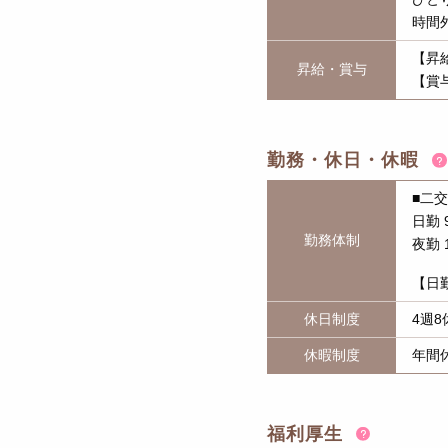
時間
【昇
昇給・賞与
【賞
勤務・休日・休暇
■二
日勤 9
勤務体制
夜勤 1
【日勤
休日制度
4週8
休暇制度
年間
福利厚生