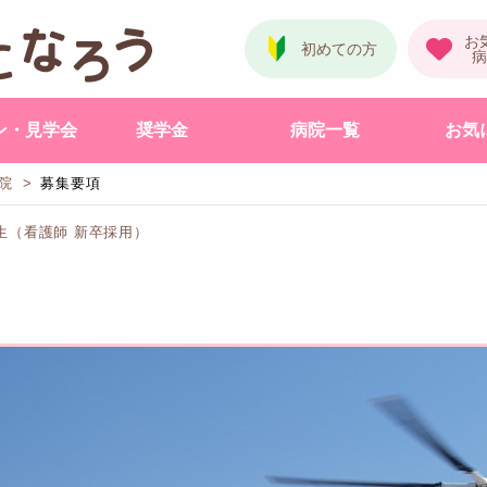
ン・見学会
奨学金
病院一覧
お気
院
募集要項
生（看護師 新卒採用）