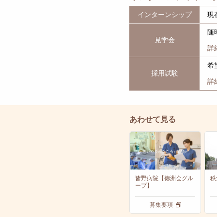
インターンシップ
現
随
見学会
詳
希
採用試験
詳
あわせて見る
皆野病院【徳洲会グル
秩
ープ】
募集要項