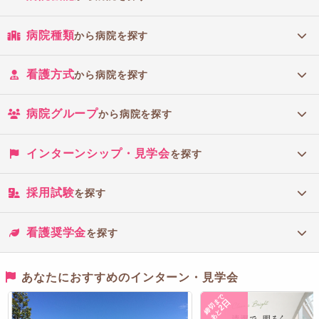
病院種類
から病院を探す
看護方式
から病院を探す
病院グループ
から病院を探す
インターンシップ・見学会
を探す
採用試験
を探す
看護奨学金
を探す
あなたにおすすめのインターン・見学会
締切まで
2日
あと