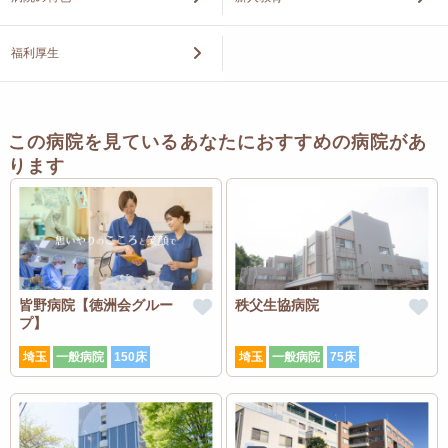
福利厚生
この病院を見ているあなたにおすすめの病院があ
ります
皆野病院【徳洲会グルー
秩父生協病院
プ】
埼玉
一般病院
150床
埼玉
一般病院
75床