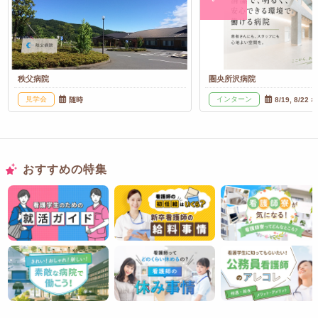
秩父病院
圏央所沢病院
見学会
インターン
随時
8/19, 8/22 
おすすめの特集