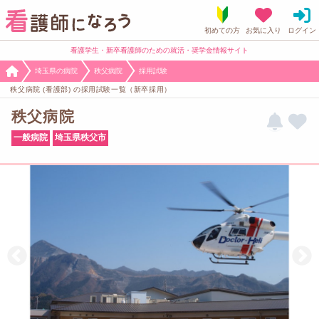
看護学生・新卒看護師のための就活・奨学金情報サイト
埼玉県の病院
秩父病院
採用試験
秩父病院 (看護部) の採用試験一覧（新卒採用）
秩父病院
一般病院
埼玉県秩父市