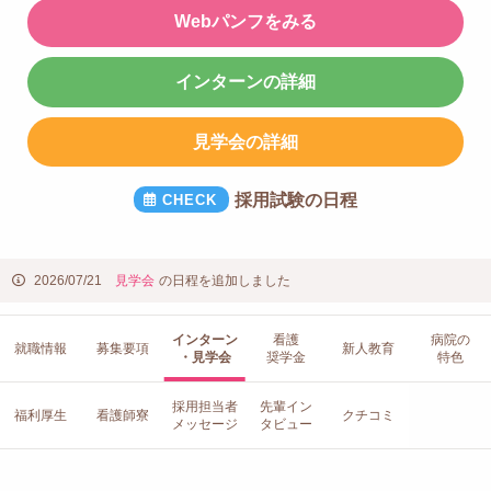
Webパンフをみる
インターンの詳細
見学会の詳細
採用試験の日程
2026/07/21
見学会
の日程を追加しました
インターン
看護
病院の
就職情報
募集要項
新人教育
・見学会
奨学金
特色
採用担当者
先輩イン
福利厚生
看護師寮
クチコミ
メッセージ
タビュー