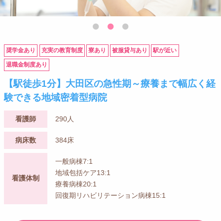
奨学金あり
充実の教育制度
寮あり
被服貸与あり
駅が近い
退職金制度あり
【駅徒歩1分】大田区の急性期～療養まで幅広く経
験できる地域密着型病院
看護師
290人
病床数
384床
一般病棟7:1
地域包括ケア13:1
看護体制
療養病棟20:1
回復期リハビリテーション病棟15:1