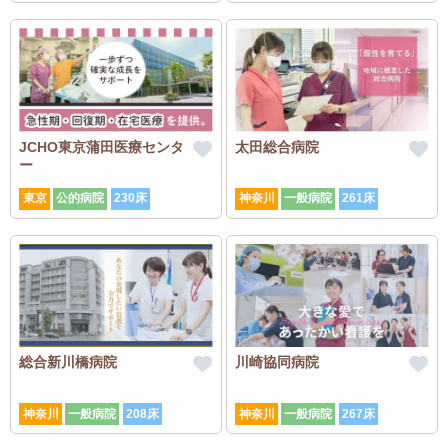
JCHO東京蒲田医療センタ
太田総合病院
ー
東京
公的病院
230床
神奈川
一般病院
261床
総合新川橋病院
川崎協同病院
神奈川
一般病院
208床
神奈川
一般病院
267床