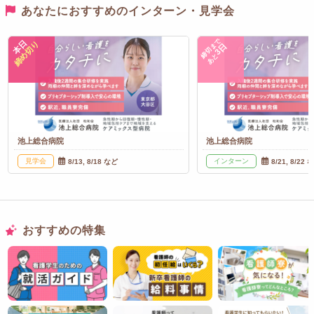
あなたにおすすめのインターン・見学会
締切まで
本日
締め切り
3日
あと
池上総合病院
池上総合病院
見学会
インターン
8/13, 8/18 など
8/21, 8/22 
おすすめの特集