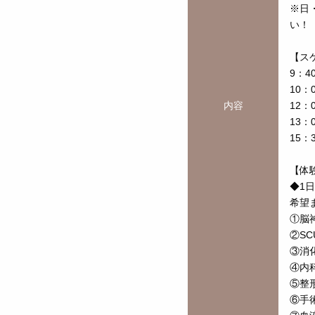
※日
い！
【ス
9：4
10：
内容
12：
13：
15：
【体
◆1
希望
①脳
②SC
③消
④内
⑤整
⑥手