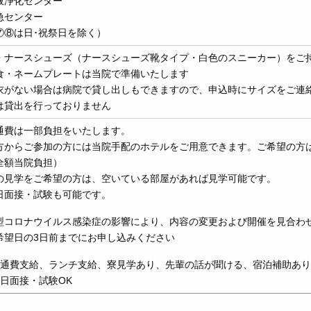
液浄化センター
急センター
⑦⑧は日･祝祭日を除く）
・ナースシューズ（ナースシューズ靴タイプ・白色のスニーカー）をご
食・ネームプレートは当院で準備いたします
衣がない場合は病院で貸し出しもできますので、申込時にサイズをご連
は貸出を行っておりません
通費は一部負担をいたします。
方からご参加の方には当院手配のホテルをご用意できます。ご希望の方
全額当院負担）
の見学をご希望の方は、空いている部屋があれば見学可能です。
日面接・試験も可能です。
型コロナウイルス感染症の影響により、内容の変更および開催を見合わ
希望日の3日前までにお申し込みください
通費支給、ランチ支給、寮見学あり、先輩の話が聞ける、宿泊補助あり
日面接・試験OK