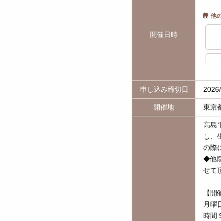
他
開催日時
申し込み締切日
2026
開催地
東京
高島
し、
の際
◆他
せて
【開
月曜
時間 9