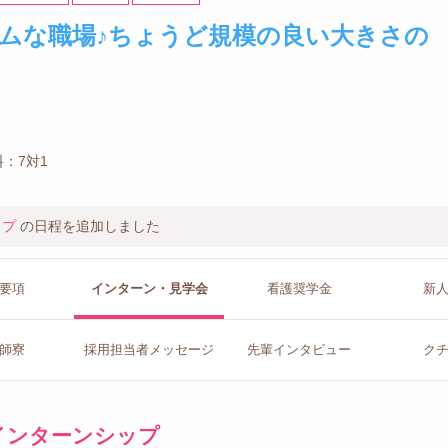
ムな職場♪ちょうど規模の良い大きさの
：7対1
ップ
の日程を追加しました
要項
インターン
・見学会
看護
奨学金
新
師寮
採用担当者
メッセージ
先輩イン
タビュー
ク
インターンシップ