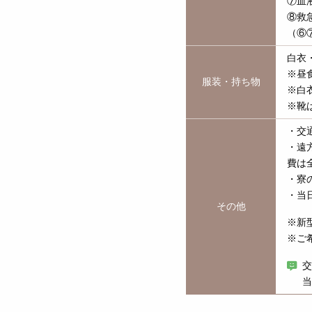
⑦血
⑧救
（⑥
白衣
※昼
服装・持ち物
※白
※靴
・交
・遠
費は
・寮
・当
その他
※新
※ご
交
当