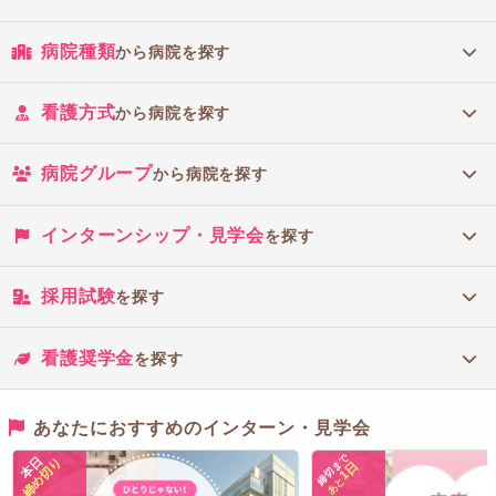
病院種類
から病院を探す
看護方式
から病院を探す
病院グループ
から病院を探す
インターンシップ・見学会
を探す
採用試験
を探す
看護奨学金
を探す
あなたにおすすめのインターン・見学会
締切まで
本日
締め切り
1日
あと