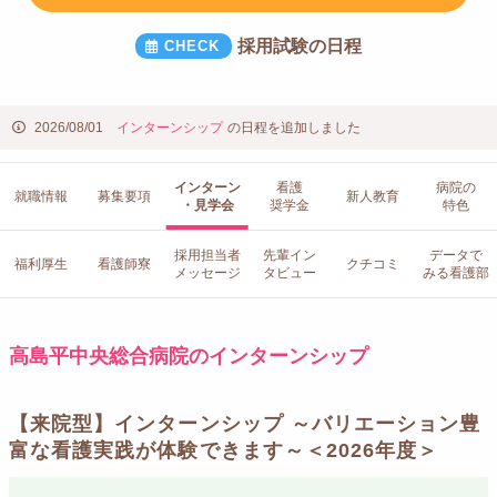
採用試験の日程
2026/08/01
インターンシップ
の日程を追加しました
インターン
看護
病院の
就職情報
募集要項
新人教育
・見学会
奨学金
特色
採用担当者
先輩イン
データで
福利厚生
看護師寮
クチコミ
メッセージ
タビュー
みる看護部
高島平中央総合病院のインターンシップ
【来院型】インターンシップ ～バリエーション豊
富な看護実践が体験できます～＜2026年度＞