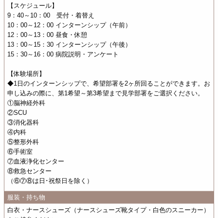
【スケジュール】
9：40～10：00 受付・着替え
10：00～12：00 インターンシップ（午前）
12：00～13：00 昼食・休憩
13：00～15：30 インターンシップ（午後）
15：30～16：00 病院説明・アンケート
【体験場所】
◆1日のインターンシップで、希望部署を2ヶ所回ることができます。お
申し込みの際に、第1希望～第3希望まで見学部署をご選択ください。
①脳神経外科
②SCU
③消化器科
④内科
⑤整形外科
⑥手術室
⑦血液浄化センター
⑧救急センター
（⑥⑦⑧は日･祝祭日を除く）
服装・持ち物
白衣・ナースシューズ（ナースシューズ靴タイプ・白色のスニーカー）