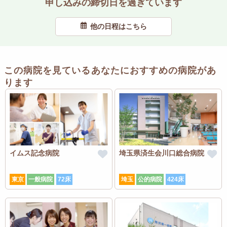
申し込みの締切日を過ぎています
他の日程はこちら
この病院を見ているあなたにおすすめの病院があ
ります
イムス記念病院
埼玉県済生会川口総合病院
東京
一般病院
72床
埼玉
公的病院
424床